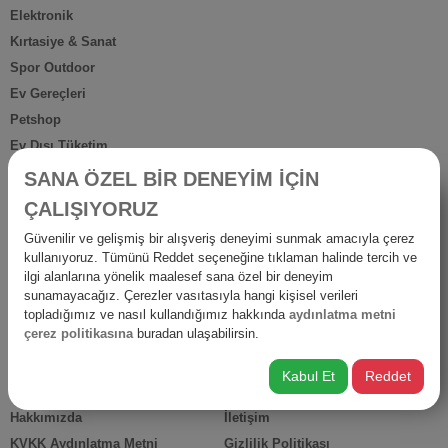
Elektronik
Kırtasiye & Sanat
Spor Outdoor
Ev Gereçleri
Petshop
Ev Dışı Tüketim
Kişisel Bakım
SANA ÖZEL BİR DENEYİM İÇİN
Anne Bebek
ÇALIŞIYORUZ
İş Yerine Özel
Güvenilir ve gelişmiş bir alışveriş deneyimi sunmak amacıyla çerez
Oto-Yapı-Bahçe
kullanıyoruz. Tümünü Reddet seçeneğine tıklaman halinde tercih ve
Hediyelik Ürünler
ilgi alanlarına yönelik maalesef sana özel bir deneyim
sunamayacağız. Çerezler vasıtasıyla hangi kişisel verileri
Diğer Ürünler
topladığımız ve nasıl kullandığımız hakkında
aydınlatma metni
İsraf
çerez politikasına
buradan ulaşabilirsin.
Kabul Et
Reddet
HIZLI ERİŞİM
Hakkımızda
İletişim
KVKK Aydınlatma Metni
Gizlilik Politikası