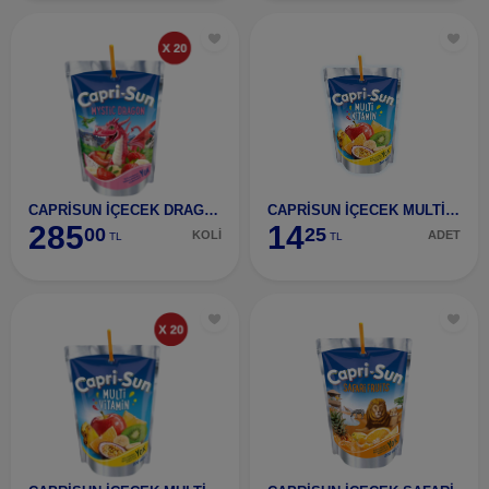
CAPRİSUN İÇECEK DRAGON 20 ADET
CAPRİSUN İÇECEK MULTİVİTAMİN
285
14
00
25
KOLİ
ADET
TL
TL