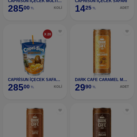
CAPRİSUN İÇECEK MULTİVİTAMİN 20 ADET
CAPRİSUN İÇECEK SAFARİ
285
14
00
25
KOLİ
ADET
TL
TL
CAPRİSUN İÇECEK SAFARİ 20 ADET
DARK CAFE CARAMEL MACCHIATO ICE COFFE 250 ML
285
29
00
90
KOLİ
ADET
TL
TL