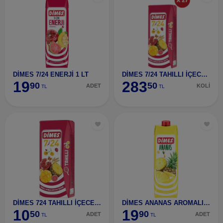
DİMES 7/24 ENERJİ 1 LT
DİMES 7/24 TAHILLI İÇECEK 200 ML 27 ADET
19
283
90
50
ADET
KOLİ
TL
TL
DİMES 724 TAHILLI İÇECEK 200 ML
DİMES ANANAS AROMALI 1 LT
10
19
50
90
ADET
ADET
TL
TL