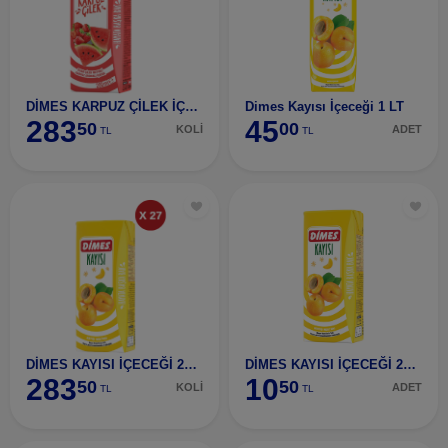
DİMES KARPUZ ÇİLEK İÇECEĞİ 200 ML 27 ADET
Dimes Kayısı İçeceği 1 LT
283
45
50
00
KOLİ
ADET
TL
TL
DİMES KAYISI İÇECEĞİ 200 ML 27 ADET
DİMES KAYISI İÇECEĞİ 200 ML
283
10
50
50
KOLİ
ADET
TL
TL