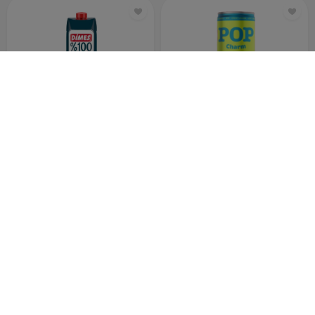
DİMES KIRMIZI KARIŞIK 1 LT
DİMES KİVİ LİME İÇECEĞİ 250 ML
19
22
90
25
ADET
ADET
TL
TL
DİMES KİVİ LİME İÇECEĞİ 250 ML 12 ADET
DİMES MANGO AROMALI 1 LT