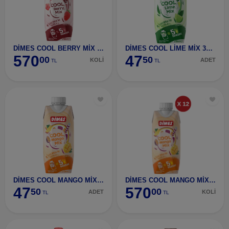
DİMES COOL BERRY MİX 310 ML 12 ADET
DİMES COOL LİME MİX 310 ML
570
47
00
50
KOLİ
ADET
TL
TL
DİMES COOL MANGO MİX 310 ML
DİMES COOL MANGO MİX 310 ML 12 ADET
47
570
50
00
ADET
KOLİ
TL
TL