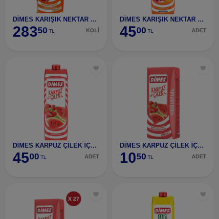
DİMES KARIŞIK NEKTAR 200 ML 27 ADET
DİMES KARIŞIK NEKTAR 1 LT
283
45
50
00
KOLİ
ADET
TL
TL
DİMES KARPUZ ÇİLEK İÇECEĞİ 1 LT
DİMES KARPUZ ÇİLEK İÇECEĞİ 200 ML
45
10
00
50
ADET
ADET
TL
TL