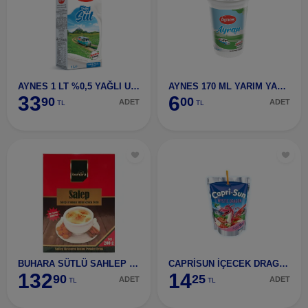
AYNES 1 LT %0,5 YAĞLI UHT SÜT
AYNES 170 ML YARIM YAĞLI BARDAK AYRAN %0,8
33
6
90
00
ADET
ADET
TL
TL
BUHARA SÜTLÜ SAHLEP KUTU 200 GR
CAPRİSUN İÇECEK DRAGON
132
14
90
25
ADET
ADET
TL
TL