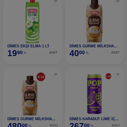
DİMES EKŞİ ELMA 1 LT
DİMES GURME MİLKSHAKE BİSKÜVİ 310 ML
19
40
90
00
ADET
ADET
TL
TL
DİMES GURME MİLKSHAKE BİSKÜVİ 310 ML 12 ADET
DİMES KARADUT LİME İÇECEĞİ 250 ML 12 ADET
480
267
00
00
KOLİ
KOLİ
TL
TL