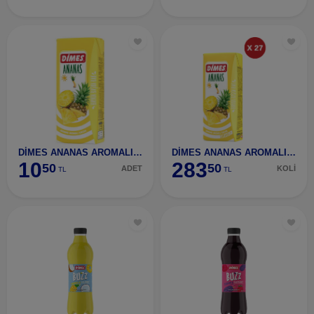
DİMES ANANAS AROMALI İÇECEK 200 ML
DİMES ANANAS AROMALI İÇECEK LEAF 200 ML 27 ADET
10
283
50
50
ADET
KOLİ
TL
TL