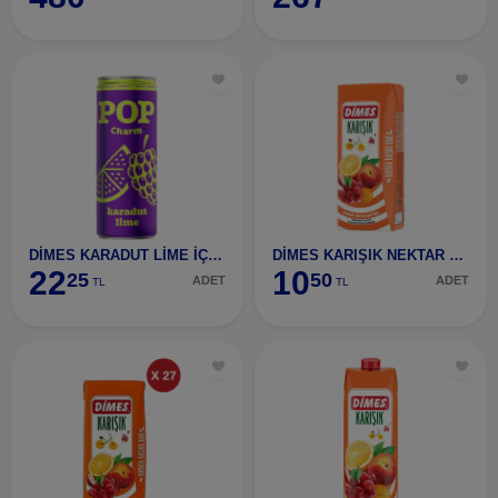
DİMES KARADUT LİME İÇECEĞİ 250 ML
DİMES KARIŞIK NEKTAR 200 ML
22
10
25
50
ADET
ADET
TL
TL