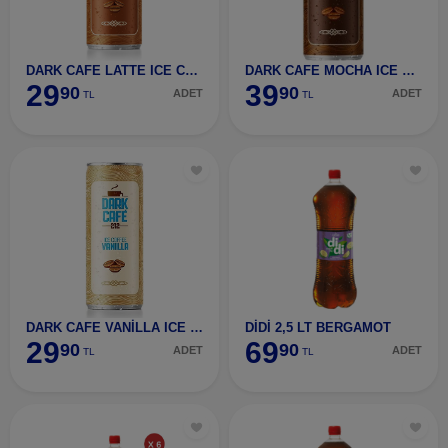
DARK CAFE LATTE ICE COFFEE 250 ML
DARK CAFE MOCHA ICE COFFEE 250 ML
29
39
90
90
ADET
ADET
TL
TL
DARK CAFE VANİLLA ICE COFFEE 250 ML
DİDİ 2,5 LT BERGAMOT
29
69
90
90
ADET
ADET
TL
TL