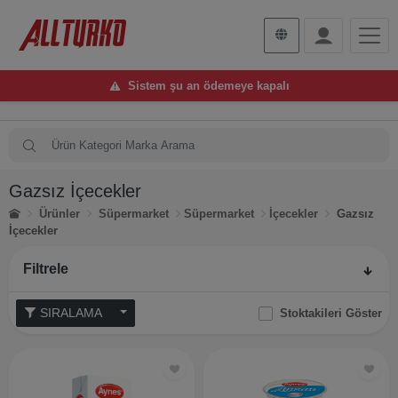
Sistem şu an ödemeye kapalı
Gazsız İçecekler
Ürünler
Süpermarket
Süpermarket
İçecekler
Gazsız
İçecekler
Filtrele
SIRALAMA
Stoktakileri Göster