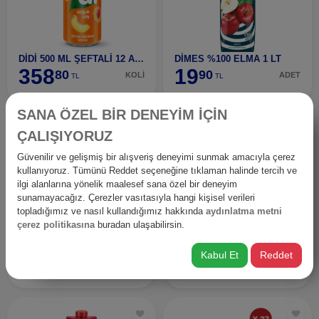
DİDİ 500 ML ŞEFTALİ 12 ADET
DİMES %100 ELMA 1 LT
358
19
80
90
KOLİ
ADET
TL
TL
SANA ÖZEL BİR DENEYİM İÇİN
ÇALIŞIYORUZ
Güvenilir ve gelişmiş bir alışveriş deneyimi sunmak amacıyla çerez
kullanıyoruz. Tümünü Reddet seçeneğine tıklaman halinde tercih ve
ilgi alanlarına yönelik maalesef sana özel bir deneyim
sunamayacağız. Çerezler vasıtasıyla hangi kişisel verileri
topladığımız ve nasıl kullandığımız hakkında
aydınlatma metni
çerez politikasına
buradan ulaşabilirsin.
DİMES %100 KARIŞIK 1 LT
DİMES %100 PORTAKAL 1 LT
65
95
Kabul Et
Reddet
25
75
ADET
ADET
TL
TL