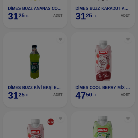
DİMES BUZZ ANANAS COCONUT PET 1 LT
DİMES BUZZ KARADUT AHUDUDU PET 1 LT
31
31
25
25
ADET
ADET
TL
TL
DİMES BUZZ KİVİ EKŞİ ELMA PET 1 LT
DİMES COOL BERRY MİX 310 ML
31
47
25
50
ADET
ADET
TL
TL