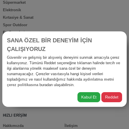
Süpermarket
Elektronik
Kırtasiye & Sanat
Spor Outdoor
Ev Gereçleri
SANA ÖZEL BİR DENEYİM İÇİN
Petshop
Ev Dışı Tüketim
ÇALIŞIYORUZ
Kişisel Bakım
Güvenilir ve gelişmiş bir alışveriş deneyimi sunmak amacıyla çerez
Anne Bebek
kullanıyoruz. Tümünü Reddet seçeneğine tıklaman halinde tercih ve
ilgi alanlarına yönelik maalesef sana özel bir deneyim
İş Yerine Özel
sunamayacağız. Çerezler vasıtasıyla hangi kişisel verileri
Oto-Yapı-Bahçe
topladığımız ve nasıl kullandığımız hakkında
aydınlatma metni
Hediyelik Ürünler
çerez politikasına
buradan ulaşabilirsin.
Diğer Ürünler
Kabul Et
Reddet
İsraf
HIZLI ERİŞİM
Hakkımızda
İletişim