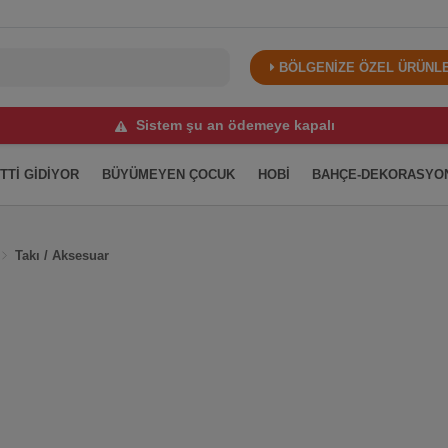
BÖLGENİZE ÖZEL ÜRÜNLER
Sistem şu an ödemeye kapalı
İTTİ GİDİYOR
BÜYÜMEYEN ÇOCUK
HOBİ
BAHÇE-DEKORASYO
Takı / Aksesuar