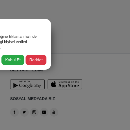
ğine tıklaman halinde
 kişisel verileri
.
Kabul Et
Reddet
BİZİ TAKİP EDİN!
SOSYAL MEDYADA BİZ