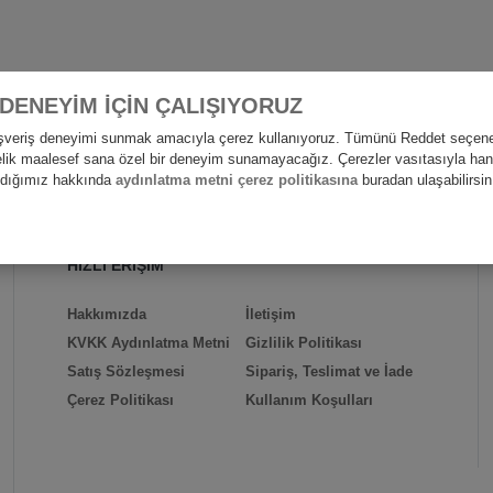
 DENEYİM İÇİN ÇALIŞIYORUZ
alışveriş deneyimi sunmak amacıyla çerez kullanıyoruz. Tümünü Reddet seçene
nelik maalesef sana özel bir deneyim sunamayacağız. Çerezler vasıtasıyla hangi
andığımız hakkında
aydınlatma metni çerez politikasına
buradan ulaşabilirsin
HIZLI ERİŞİM
Hakkımızda
İletişim
KVKK Aydınlatma Metni
Gizlilik Politikası
Satış Sözleşmesi
Sipariş, Teslimat ve İade
Çerez Politikası
Kullanım Koşulları