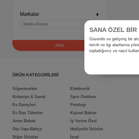
Markalar
SANA ÖZEL BİR
Güvenilir ve gelişmiş bir 
tercih ve ilgi alanlarına yö
ARA
topladığımız ve nasıl kull
ÜRÜN KATEGORİLERİ
Süpermarket
Elektronik
Kırtasiye & Sanat
Spor Outdoor
Ev Gereçleri
Petshop
Ev Dışı Tüketim
Kişisel Bakım
Anne Bebek
İş Yerine Özel
Oto-Yapı-Bahçe
Hediyelik Ürünler
Diğer Ürünler
İsraf