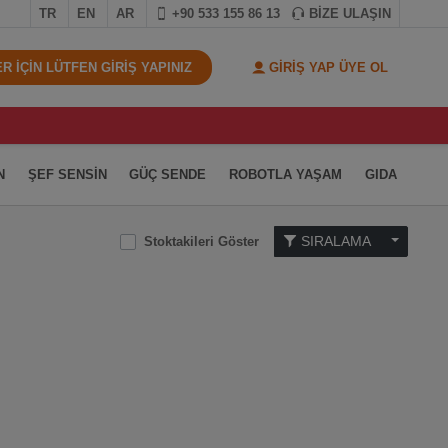
TR
EN
AR
+90 533 155 86 13
BİZE ULAŞIN
 İÇİN LÜTFEN GİRİŞ YAPINIZ
GİRİŞ YAP ÜYE OL
N
ŞEF SENSİN
GÜÇ SENDE
ROBOTLA YAŞAM
GIDA
SIRALAMA
Stoktakileri Göster