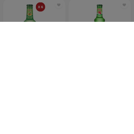
FREŞA KARIŞIK MEYVE AROM.MEDEN SUYU 200 ML (6 ADET)
FREŞA KARPUZ ÇİLEK AROM.MADEN SUYU 200 ML
69
11
00
50
PAKET
ADET
TL
TL
FREŞA KARPUZ ÇİLEK AROM.MADEN SUYU 200 ML (24 ADET)
FREŞA KARPUZ ÇİLEK AROM.MADEN SUYU 200 ML (6 ADET)