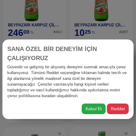
BEYPAZARI KARPUZ ÇİLEK 200 (24 ADET)
BEYPAZARI KARPUZ ÇİLEK 200 ML
246
10
00
25
KOLİ
ADET
TL
TL
SANA ÖZEL BİR DENEYİM İÇİN
ÇALIŞIYORUZ
Güvenilir ve gelişmiş bir alışveriş deneyimi sunmak amacıyla çerez
kullanıyoruz. Tümünü Reddet seçeneğine tıklaman halinde tercih ve
ilgi alanlarına yönelik maalesef sana özel bir deneyim
sunamayacağız. Çerezler vasıtasıyla hangi kişisel verileri
topladığımız ve nasıl kullandığımız hakkında
aydınlatma metni
çerez politikasına
buradan ulaşabilirsin.
BEYPAZARI KARPUZ ÇİLEK 200 ML (6 ADET)
BEYPAZARI M.SUYU ÇİLEK 200 ML
61
10
Kabul Et
Reddet
50
25
PAKET
ADET
TL
TL