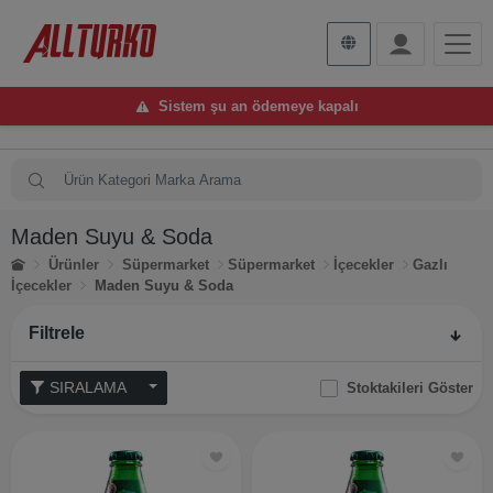
Sistem şu an ödemeye kapalı
Maden Suyu & Soda
Ürünler
Süpermarket
Süpermarket
İçecekler
Gazlı
İçecekler
Maden Suyu & Soda
Filtrele
SIRALAMA
Stoktakileri Göster