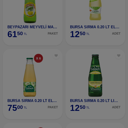
BEYPAZARI MEYVELİ MADEN SUYU/LİMON 6 ADET
BURSA SIRMA 0.20 LT ELMA+C
61
12
50
50
PAKET
ADET
TL
TL
BURSA SIRMA 0.20 LT ELMA+C 6 ADET
BURSA SIRMA 0.20 LT LIMON+C
75
12
00
50
PAKET
ADET
TL
TL