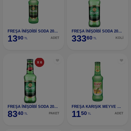
FREŞA İNİŞDİBİ SODA 200 ML
FREŞA İNİŞDİBİ SODA 200 ML 24 ADET
13
333
90
60
ADET
KOLİ
TL
TL
FREŞA İNİŞDİBİ SODA 200 ML 6'LI PAKET
FREŞA KARIŞIK MEYVE AROM.MEDEN SUYU 200 ML
83
11
40
50
PAKET
ADET
TL
TL