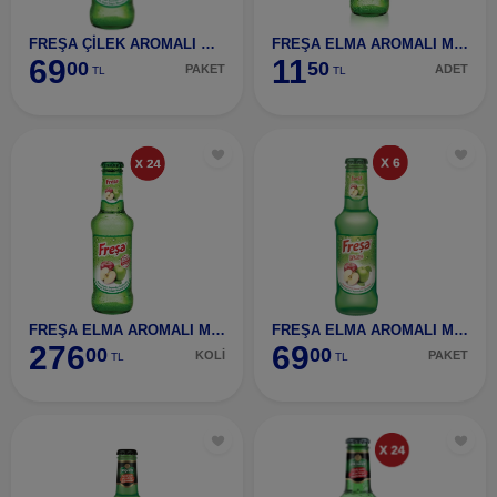
FREŞA ÇİLEK AROMALI MADEN SUYU 200 ML (6 ADET)
FREŞA ELMA AROMALI MADEN SUYU 200 ML
69
11
00
50
PAKET
ADET
TL
TL
FREŞA ELMA AROMALI MADEN SUYU 200 ML (24 ADET)
FREŞA ELMA AROMALI MADEN SUYU 200 ML (6 ADET)
276
69
00
00
KOLİ
PAKET
TL
TL