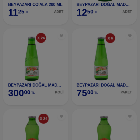
BEYPAZARI CO'ALA 200 ML
BEYPAZARI DOĞAL MADEN SUYU
11
12
25
50
ADET
ADET
TL
TL
BEYPAZARI DOĞAL MADEN SUYU 24 ADET
BEYPAZARI DOĞAL MADEN SUYU 6 ADET
300
75
00
00
KOLİ
PAKET
TL
TL