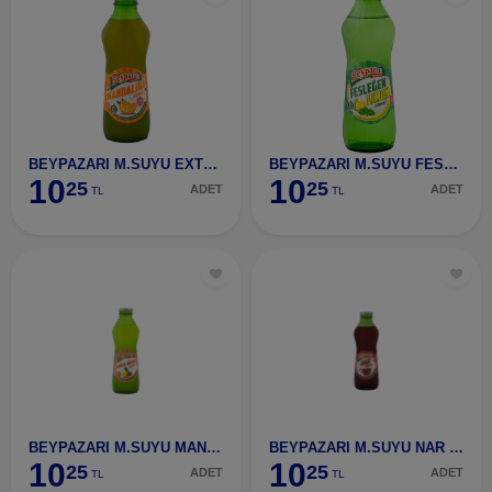
BEYPAZARI M.SUYU EXTRA C+ MANDALİNA 200 ML
BEYPAZARI M.SUYU FESLEĞEN LİMON 200 ML
10
10
25
25
ADET
ADET
TL
TL
BEYPAZARI M.SUYU MANGO ANANAS 200 ML
BEYPAZARI M.SUYU NAR 200 ML
10
10
25
25
ADET
ADET
TL
TL