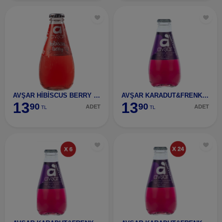
AVŞAR HİBİSCUS BERRY AROM.MADEN SUYU 200 ML
AVŞAR KARADUT&FRENK ÜZÜMÜ ARM.200 ML
13
13
90
90
ADET
ADET
TL
TL