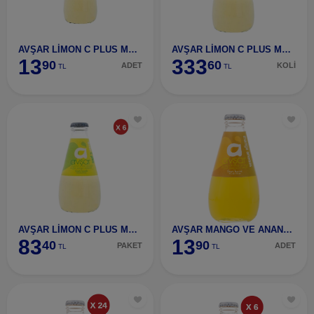
AVŞAR LİMON C PLUS MADEN SUYU 200 ML
AVŞAR LİMON C PLUS MADEN SUYU 200 ML (24 ADET)
13
333
90
60
ADET
KOLİ
TL
TL
AVŞAR LİMON C PLUS MADEN SUYU 200 ML (6 ADET)
AVŞAR MANGO VE ANANAS SODA
83
13
40
90
PAKET
ADET
TL
TL