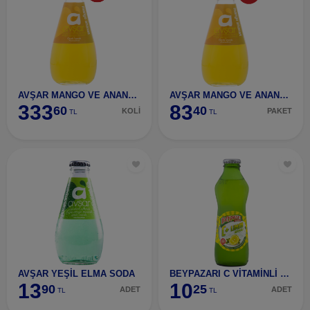
AVŞAR MANGO VE ANANAS SODA 24 ADET
AVŞAR MANGO VE ANANAS SODA 6 ADET
333
83
60
40
KOLİ
PAKET
TL
TL
AVŞAR YEŞİL ELMA SODA
BEYPAZARI C VİTAMİNLİ LİMON
13
10
90
25
ADET
ADET
TL
TL