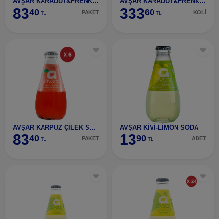
AVŞAR KARADUT&FRENK ÜZÜMÜ ARM.200 ML (6 ADET)
AVŞAR KARADUT&FRENK ÜZÜMÜ ARM.200 ML 24 ADET
83
333
40
60
PAKET
KOLİ
TL
TL
AVŞAR KARPUZ ÇİLEK SODA 6 ADET
AVŞAR KİVİ-LİMON SODA
83
13
40
90
PAKET
ADET
TL
TL