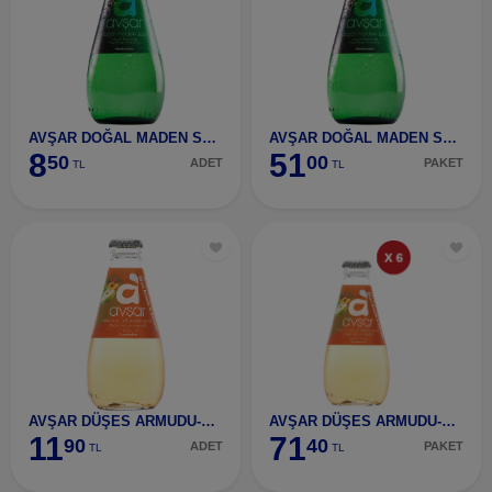
AVŞAR DOĞAL MADEN SUYU SADE 200 ML
AVŞAR DOĞAL MADEN SUYU SADE 200 ML 6 ADET
8
51
50
00
ADET
PAKET
TL
TL
AVŞAR DÜŞES ARMUDU-NEKTARİ SODA
AVŞAR DÜŞES ARMUDU-NEKTARİ SODA 6 ADET
11
71
90
40
ADET
PAKET
TL
TL