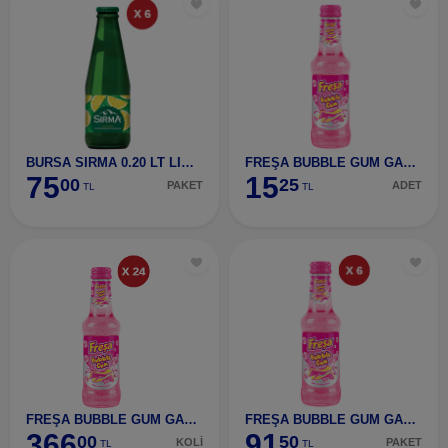
BURSA SIRMA 0.20 LT LIMON+C 6'LI PAKET
FREŞA BUBBLE GUM GAZOZ 200 ML
75
15
00
25
PAKET
ADET
TL
TL
FREŞA BUBBLE GUM GAZOZ 200 ML (24 ADET)
FREŞA BUBBLE GUM GAZOZ 200 ML (6 ADET)
366
91
00
50
KOLİ
PAKET
TL
TL