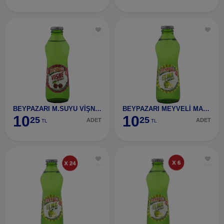
BEYPAZARI M.SUYU VİŞNE 200 ML
BEYPAZARI MEYVELİ MADEN SUYU ELMA
10
10
25
25
ADET
ADET
TL
TL