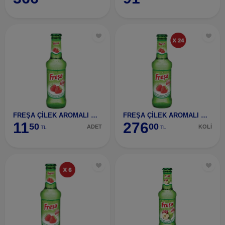
FREŞA ÇİLEK AROMALI MADEN SUYU 200 ML
FREŞA ÇİLEK AROMALI MADEN SUYU 200 ML (24 ADET)
11
276
50
00
ADET
KOLİ
TL
TL