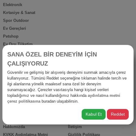
Elektronik
Kırtasiye & Sanat
Spor Outdoor
Ev Gereçleri
Petshop
Ev Dışı Tüketim
Kişisel Bakım
SANA ÖZEL BİR DENEYİM İÇİN
Anne Bebek
ÇALIŞIYORUZ
İş Yerine Özel
Güvenilir ve gelişmiş bir alışveriş deneyimi sunmak amacıyla çerez
Oto-Yapı-Bahçe
kullanıyoruz. Tümünü Reddet seçeneğine tıklaman halinde tercih ve
Hediyelik Ürünler
ilgi alanlarına yönelik maalesef sana özel bir deneyim
sunamayacağız. Çerezler vasıtasıyla hangi kişisel verileri
Diğer Ürünler
topladığımız ve nasıl kullandığımız hakkında
aydınlatma metni
İsraf
çerez politikasına
buradan ulaşabilirsin.
Kabul Et
Reddet
HIZLI ERİŞİM
Hakkımızda
İletişim
KVKK Aydınlatma Metni
Gizlilik Politikası