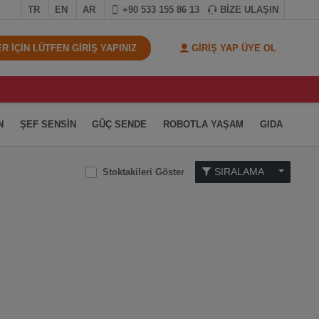
TR
EN
AR
+90 533 155 86 13
BİZE ULAŞIN
 İÇİN LÜTFEN GİRİŞ YAPINIZ
GİRİŞ YAP ÜYE OL
N
ŞEF SENSİN
GÜÇ SENDE
ROBOTLA YAŞAM
GIDA
SIRALAMA
Stoktakileri Göster