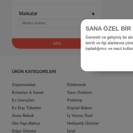
Markalar
SANA ÖZEL BİR
Güvenilir ve gelişmiş bir 
tercih ve ilgi alanlarına yö
ARA
topladığımız ve nasıl kull
ÜRÜN KATEGORİLERİ
Süpermarket
Elektronik
Kırtasiye & Sanat
Spor Outdoor
Ev Gereçleri
Petshop
Ev Dışı Tüketim
Kişisel Bakım
Anne Bebek
İş Yerine Özel
Oto-Yapı-Bahçe
Hediyelik Ürünler
Diğer Ürünler
İsraf