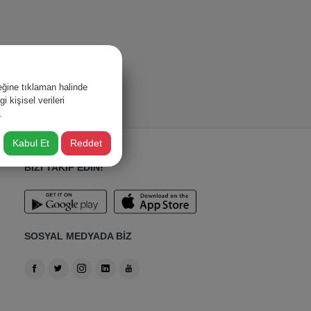
ğine tıklaman halinde
 kişisel verileri
.
Kabul Et
Reddet
BİZİ TAKİP EDİN!
SOSYAL MEDYADA BİZ