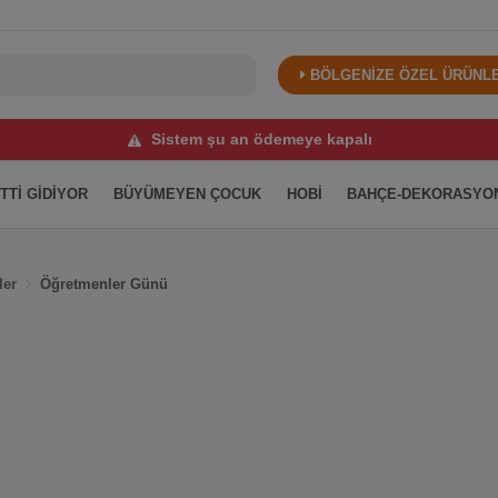
BÖLGENİZE ÖZEL ÜRÜNLER
Sistem şu an ödemeye kapalı
İTTİ GİDİYOR
BÜYÜMEYEN ÇOCUK
HOBİ
BAHÇE-DEKORASYO
ler
Öğretmenler Günü