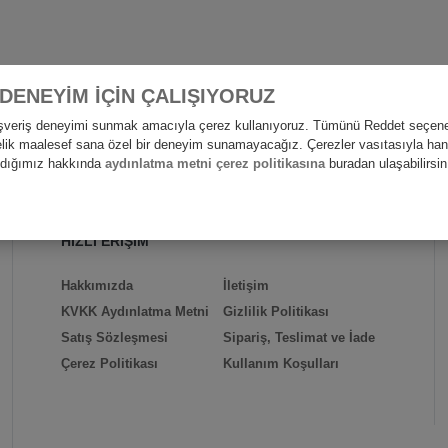
 DENEYİM İÇİN ÇALIŞIYORUZ
alışveriş deneyimi sunmak amacıyla çerez kullanıyoruz. Tümünü Reddet seçene
nelik maalesef sana özel bir deneyim sunamayacağız. Çerezler vasıtasıyla hangi
andığımız hakkında
aydınlatma metni çerez politikasına
buradan ulaşabilirsin
HIZLI ERİŞİM
Hakkımızda
İletişim
KVKK Aydınlatma Metni
Gizlilik Politikası
Satış Sözleşmesi
Sipariş, Teslimat ve İade
Çerez Politikası
Kullanım Koşulları