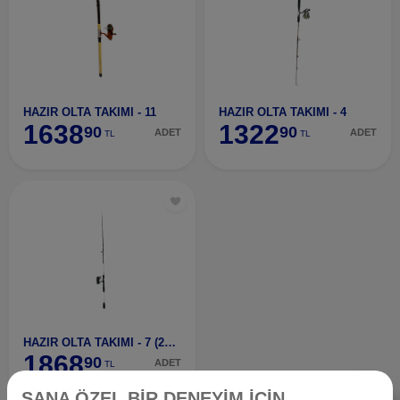
HAZIR OLTA TAKIMI - 11
HAZIR OLTA TAKIMI - 4
1638
1322
90
90
ADET
ADET
TL
TL
HAZIR OLTA TAKIMI - 7 (2P. OLTA)
1868
90
ADET
TL
SANA ÖZEL BİR DENEYİM İÇİN