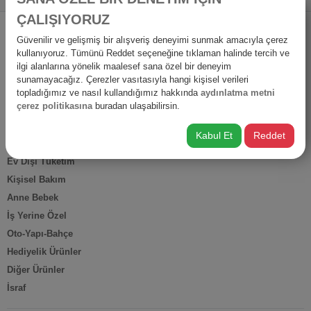
ÇALIŞIYORUZ
ÜRÜN KATEGORİLERİ
Güvenilir ve gelişmiş bir alışveriş deneyimi sunmak amacıyla çerez
Süpermarket
kullanıyoruz. Tümünü Reddet seçeneğine tıklaman halinde tercih ve
ilgi alanlarına yönelik maalesef sana özel bir deneyim
Elektronik
sunamayacağız. Çerezler vasıtasıyla hangi kişisel verileri
Kırtasiye & Sanat
topladığımız ve nasıl kullandığımız hakkında
aydınlatma metni
çerez politikasına
buradan ulaşabilirsin.
Spor Outdoor
Ev Gereçleri
Kabul Et
Reddet
Petshop
Ev Dışı Tüketim
Kişisel Bakım
Anne Bebek
İş Yerine Özel
Oto-Yapı-Bahçe
Hediyelik Ürünler
Diğer Ürünler
İsraf