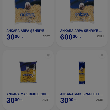
ANKARA ARPA ŞEHRİYE 500 GR
ANKARA ARPA ŞEHRİYE 500 GR (20 ADET)
30
600
00
00
ADET
KOLİ
TL
TL
ANKARA MAK.BUKLE 500GR
ANKARA MAK.SPAGHETTİ 500GR
30
30
00
00
ADET
ADET
TL
TL