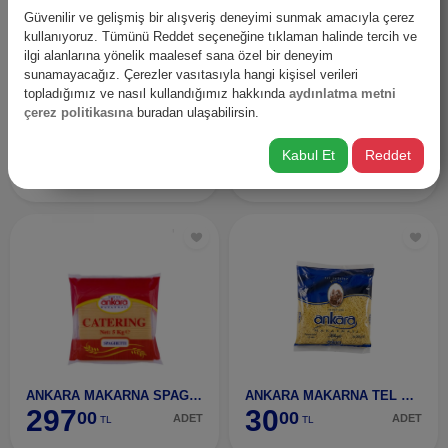
Güvenilir ve gelişmiş bir alışveriş deneyimi sunmak amacıyla çerez
kullanıyoruz. Tümünü Reddet seçeneğine tıklaman halinde tercih ve
ilgi alanlarına yönelik maalesef sana özel bir deneyim
sunamayacağız. Çerezler vasıtasıyla hangi kişisel verileri
topladığımız ve nasıl kullandığımız hakkında
aydınlatma metni
çerez politikasına
buradan ulaşabilirsin.
ANKARA MAKARNA İNCE UZUN 5 KG
ANKARA MAKARNA İNCE UZUN 500 GR
297
30
Kabul Et
Reddet
00
00
ADET
ADET
TL
TL
ANKARA MAKARNA SPAGETTI 5 KG
ANKARA MAKARNA TEL ŞEHRİYE 500 GR
297
30
00
00
ADET
ADET
TL
TL