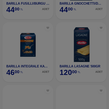
BARILLA FUSILLI/BURGU 500GR
BARILLA GNOCCHETTI/DENİZ KABUĞU 500GR
44
44
00
00
ADET
ADET
TL
TL
BARILLA INTEGRALE KALEM 400GR
BARILLA LASAGNE 500GR
46
120
00
00
ADET
ADET
TL
TL