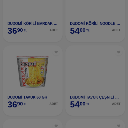
DUDOMİ KÖRİLİ BARDAK 60 GR
DUDOMİ KÖRİLİ NOODLE 5 Lİ MP (5 X 70 GR)
36
54
90
00
ADET
ADET
TL
TL
DUDOMİ TAVUK 60 GR
DUDOMİ TAVUK ÇEŞNİLİ NOODLE 5'Lİ MP (5X70GR)
36
54
90
00
ADET
ADET
TL
TL