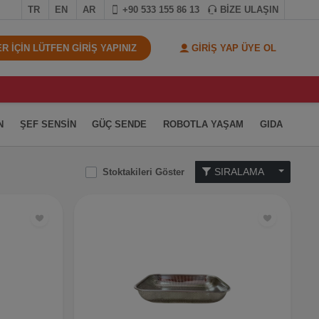
TR
EN
AR
+90 533 155 86 13
BİZE ULAŞIN
 İÇİN LÜTFEN GİRİŞ YAPINIZ
GİRİŞ YAP ÜYE OL
N
ŞEF SENSİN
GÜÇ SENDE
ROBOTLA YAŞAM
GIDA
SIRALAMA
Stoktakileri Göster