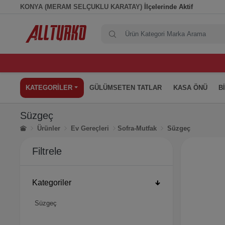
KONYA (MERAM SELÇUKLU KARATAY)
İlçelerinde Aktif
KATEGORİLER
GÜLÜMSETEN TATLAR
KASA ÖNÜ
B
Süzgeç
Ürünler
Ev Gereçleri
Sofra-Mutfak
Süzgeç
Filtrele
Kategoriler
Süzgeç