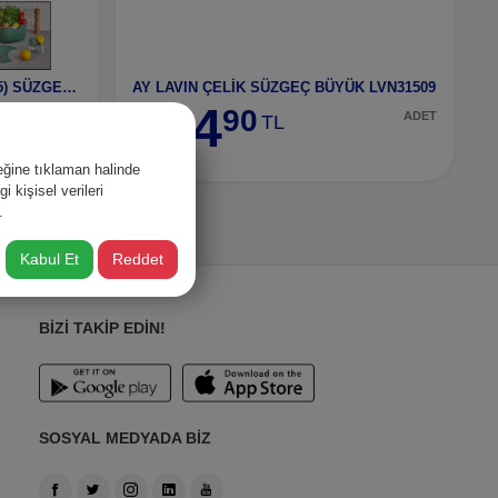
5 PARÇA SET -16 MOİ (OCE 1005) SÜZGEÇ SETİ
AY LAVIN ÇELİK SÜZGEÇ BÜYÜK LVN31509
454
90
ADET
ADET
TL
ğine tıklaman halinde
 kişisel verileri
.
Kabul Et
Reddet
BİZİ TAKİP EDİN!
SOSYAL MEDYADA BİZ