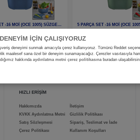
5 PARÇA SET -16 MOİ (OCE 1005) SÜZGEÇ SETİ
4
219
50
90
ADET
TL
TL
 DENEYİM İÇİN ÇALIŞIYORUZ
alışveriş deneyimi sunmak amacıyla çerez kullanıyoruz. Tümünü Reddet seçene
nelik maalesef sana özel bir deneyim sunamayacağız. Çerezler vasıtasıyla hangi
andığımız hakkında
aydınlatma metni çerez politikasına
buradan ulaşabilirsin
HIZLI ERİŞİM
Hakkımızda
İletişim
KVKK Aydınlatma Metni
Gizlilik Politikası
Satış Sözleşmesi
Sipariş, Teslimat ve İade
Çerez Politikası
Kullanım Koşulları