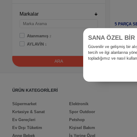
Markalar
14
Atanmamış
SANA ÖZEL BİR
2
AYLAVİN
1
Güvenilir ve gelişmiş bir 
tercih ve ilgi alanlarına yö
topladığımız ve nasıl kull
ARA
ÜRÜN KATEGORİLERİ
Süpermarket
Elektronik
Kırtasiye & Sanat
Spor Outdoor
Ev Gereçleri
Petshop
Ev Dışı Tüketim
Kişisel Bakım
Anne Bebek
İş Yerine Özel