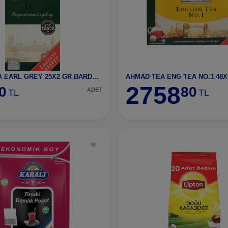
AHMAD TEA EARL GREY 25X2 GR BARDAK POŞET ÇAY-2049
2758
0
80
ADET
TL
TL