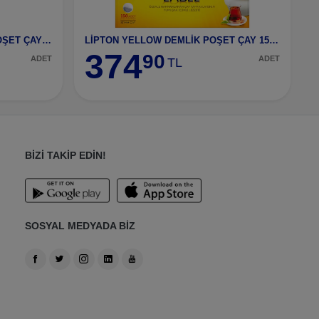
LİPTON KARADENİZ DEMLİK POŞET ÇAY 120 Lİ
LİPTON YELLOW DEMLİK POŞET ÇAY 150 Lİ
374
90
ADET
ADET
TL
BİZİ TAKİP EDİN!
SOSYAL MEDYADA BİZ