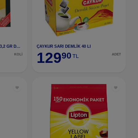
AHMAD TEA ENG TEA NO.1 48X3,2 GR DEMLİK POŞET ÇAY 12 ADET
ÇAYKUR SARI DEMLİK 40 LI
129
90
KOLİ
ADET
TL