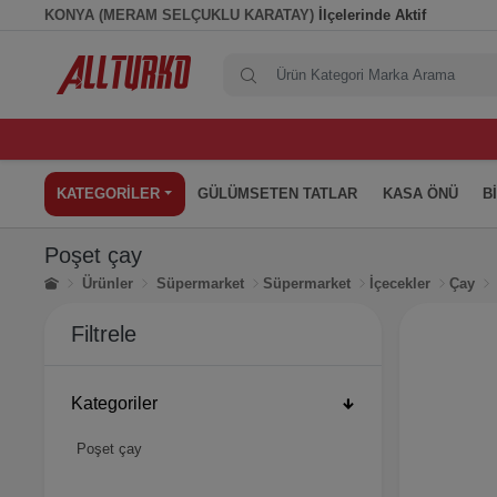
KONYA (MERAM SELÇUKLU KARATAY)
İlçelerinde Aktif
KATEGORİLER
GÜLÜMSETEN TATLAR
KASA ÖNÜ
B
Poşet çay
Ürünler
Süpermarket
Süpermarket
İçecekler
Çay
Filtrele
Kategoriler
Poşet çay