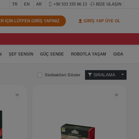
TR
EN
AR
+90 533 155 86 13
BİZE ULAŞIN
 İÇİN LÜTFEN GİRİŞ YAPINIZ
GİRİŞ YAP ÜYE OL
N
ŞEF SENSİN
GÜÇ SENDE
ROBOTLA YAŞAM
GIDA
SIRALAMA
Stoktakileri Göster