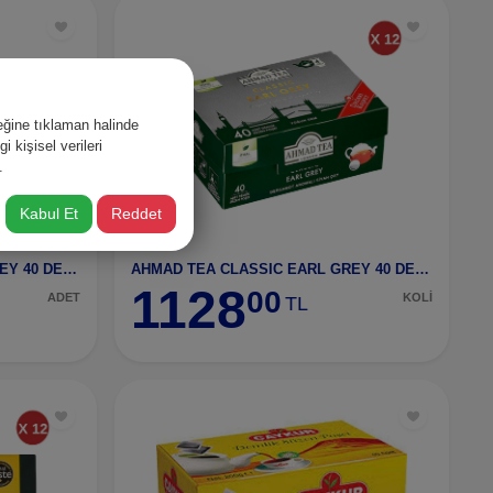
ğine tıklaman halinde
 kişisel verileri
.
Kabul Et
Reddet
AHMAD TEA CLASSIC EARL GREY 40 DEMLİK ÇAY-2800
AHMAD TEA CLASSIC EARL GREY 40 DEMLİK ÇAY-2800 12 ADET
1128
00
ADET
KOLİ
TL