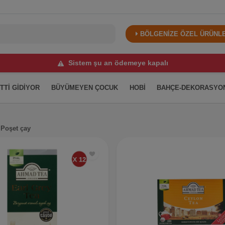
BÖLGENİZE ÖZEL ÜRÜNLER
Sistem şu an ödemeye kapalı
İTTİ GİDİYOR
BÜYÜMEYEN ÇOCUK
HOBİ
BAHÇE-DEKORASYO
Poşet çay