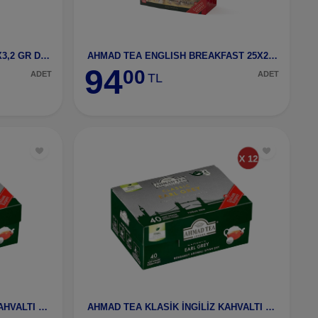
AHMAD TEA ENG TEA NO.1 48X3,2 GR DEMLİK POŞET ÇAY
AHMAD TEA ENGLISH BREAKFAST 25X2 GR BARDAK POŞET ÇAY
94
00
ADET
ADET
TL
AHMAD TEA KLASİK İNGİLİZ KAHVALTI 40 DEMLİK ÇAY-2
AHMAD TEA KLASİK İNGİLİZ KAHVALTI 40 DEMLİK ÇAY-2 12 ADET