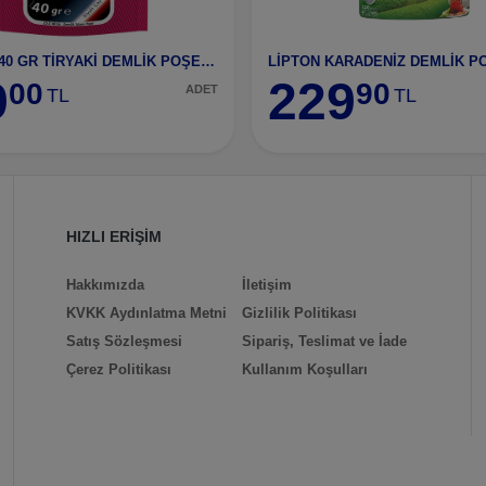
KARALİ 25*40 GR TİRYAKİ DEMLİK POŞET ÇAY
9
229
00
90
ADET
TL
TL
HIZLI ERİŞİM
Hakkımızda
İletişim
KVKK Aydınlatma Metni
Gizlilik Politikası
Satış Sözleşmesi
Sipariş, Teslimat ve İade
Çerez Politikası
Kullanım Koşulları