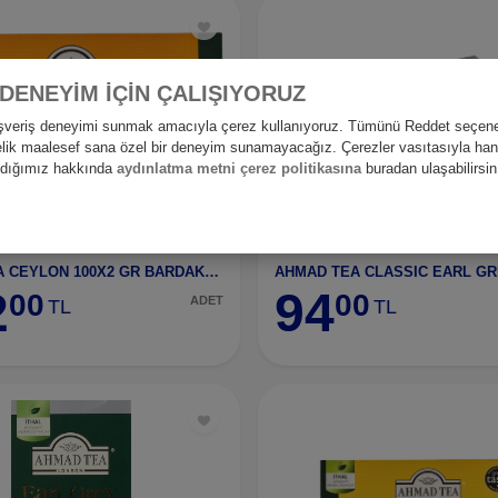
 DENEYİM İÇİN ÇALIŞIYORUZ
alışveriş deneyimi sunmak amacıyla çerez kullanıyoruz. Tümünü Reddet seçene
nelik maalesef sana özel bir deneyim sunamayacağız. Çerezler vasıtasıyla hangi
andığımız hakkında
aydınlatma metni çerez politikasına
buradan ulaşabilirsin
AHMAD TEA CEYLON 100X2 GR BARDAK PŞT ÇY-1222
2
94
00
00
ADET
TL
TL