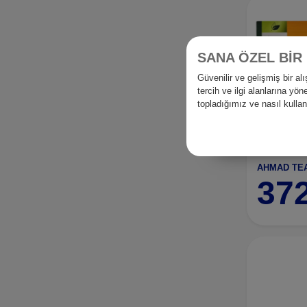
SANA ÖZEL BİR
Güvenilir ve gelişmiş bir 
tercih ve ilgi alanlarına yö
topladığımız ve nasıl kull
37