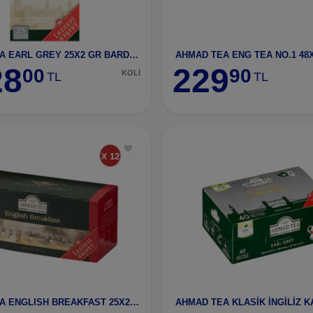
AHMAD TEA EARL GREY 25X2 GR BARDAK POŞET ÇAY-2049 12 ADET
28
229
00
90
KOLİ
TL
TL
AHMAD TEA ENGLISH BREAKFAST 25X2 GR BARDAK POŞT ÇAY 12 ADET