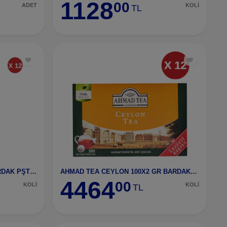
1128
00
ADET
KOLİ
TL
AHMAD TEA NO.1 25X2 GR BARDAK PŞT ÇAY-1703 12 ADET
AHMAD TEA CEYLON 100X2 GR BARDAK POŞET ÇAY-1222 12 ADET
4464
00
KOLİ
KOLİ
TL