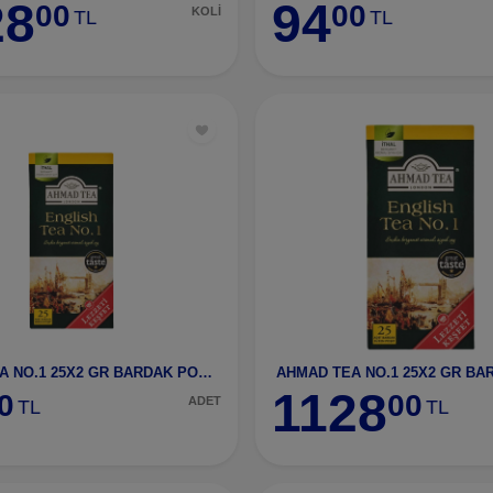
28
94
00
00
KOLİ
TL
TL
AHMAD TEA NO.1 25X2 GR BARDAK POŞET ÇAY-1703
1128
0
00
ADET
TL
TL