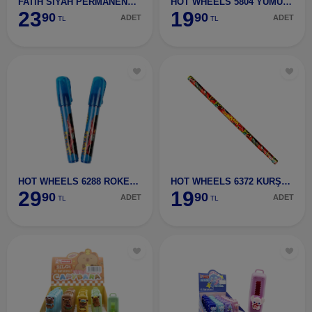
FATiH SiYAH PERMANENT KALEM YUVAR UÇ
HOT WHEELS 5804 YUMURTLAYAN KALEM
23
19
90
90
ADET
ADET
TL
TL
HOT WHEELS 6288 ROKET SiLGi
HOT WHEELS 6372 KURŞUN KALEM
29
19
90
90
ADET
ADET
TL
TL