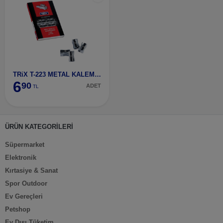
TRiX T-223 METAL KALEMTIRAŞ
6
90
ADET
TL
ÜRÜN KATEGORİLERİ
Süpermarket
Elektronik
Kırtasiye & Sanat
Spor Outdoor
Ev Gereçleri
Petshop
Ev Dışı Tüketim