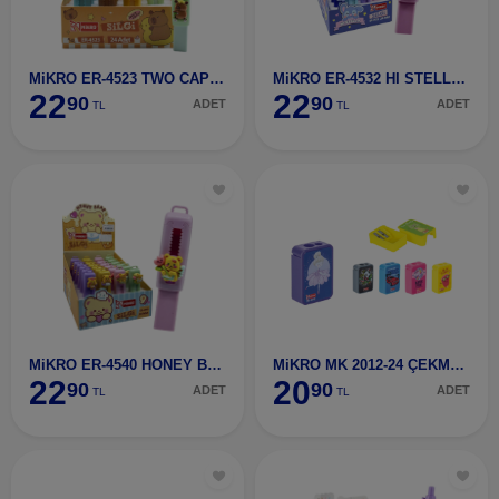
MiKRO ER-4523 TWO CAPYBARA SiLGi
MiKRO ER-4532 HI STELLA SiLGi
22
22
90
90
ADET
ADET
TL
TL
MiKRO ER-4540 HONEY BEAR SiLGi
MiKRO MK 2012-24 ÇEKMECELi KALEMTIRAŞ
22
20
90
90
ADET
ADET
TL
TL