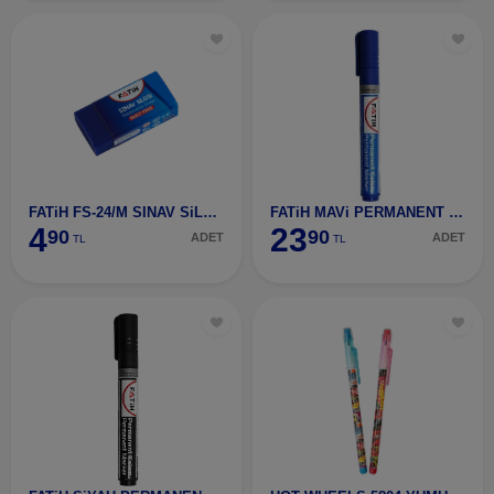
FATiH FS-24/M SINAV SiLGiSi 36060
FATiH MAVi PERMANENT KALEM YUVAR UÇ
4
23
90
90
ADET
ADET
TL
TL