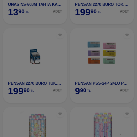
ONAS NS-603M TAHTA KALEMi MAVi
PENSAN 2270 BURO TOK.KALEM 50Li MAVi l.OMM
13
199
90
90
ADET
ADET
TL
TL
PENSAN 2270 BURO TUK.KALEM 50Li SiYAH 1.0MM
PENSAN PSS-24P 24LU PASTEL SiLGi
199
9
90
90
ADET
ADET
TL
TL