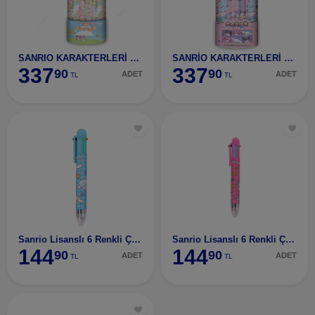
SANRIO KARAKTERLERİ LİSANSLI KAMP TEMALI MEGA KALEM
SANRİO KARAKTERLERİ LİSANSLI PARTİ TEMALI MEGA KALEM
337
337
90
90
ADET
ADET
TL
TL
Sanrio Lisanslı 6 Renkli Çoklu Kalem (0,8Mm) - Cin
Sanrio Lisanslı 6 Renkli Çoklu Kalem (0,8Mm) - My
144
144
90
90
ADET
ADET
TL
TL