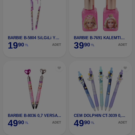
BARBIE B-5804 SiLGiLi YUMURTLAYAN KALEM
BARBIE B-7691 KALEMTIRAŞLI RUJ SiLGi
19
39
90
90
ADET
ADET
TL
TL
BARBIE B-8036 0,7 VERSATiL KALEM
CEM DOLPHIN CT-3039 0,7 VERSATiL KALEM
49
49
90
90
ADET
ADET
TL
TL