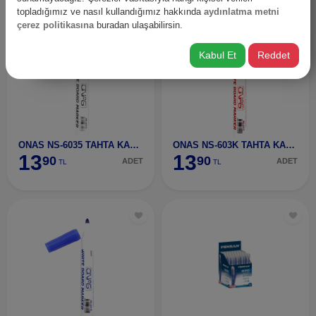
topladığımız ve nasıl kullandığımız hakkında
aydınlatma metni
çerez politikasına
buradan ulaşabilirsin.
Kabul Et
Reddet
ONAS NS-6035 TAHTA KALEMi SiYAH
ONAS NS-603K TAHTA KALEMi KIRMIZI
13
13
90
90
ADET
ADET
TL
TL