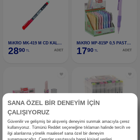
MiKRO MK-419 M CD KALEMi KIRMIZI
MiKRO MP-815P 0,5 PASTEL VERSATiL KALEM
28
17
90
90
ADET
ADET
TL
TL
SANA ÖZEL BİR DENEYİM İÇİN
ÇALIŞIYORUZ
Güvenilir ve gelişmiş bir alışveriş deneyimi sunmak amacıyla çerez
MiKRO RS-101 RUJ SiLGi 24
MiKRO ZW-8001-48 ART ÇiFT TARAFLI
kullanıyoruz. Tümünü Reddet seçeneğine tıklaman halinde tercih ve
24
977
90
90
ADET
ADET
TL
TL
ilgi alanlarına yönelik maalesef sana özel bir deneyim
sunamayacağız. Çerezler vasıtasıyla hangi kişisel verileri