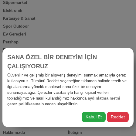
Süpermarket
Elektronik
Kırtasiye & Sanat
Spor Outdoor
Ev Gereçleri
Petshop
Ev Dışı Tüketim
SANA ÖZEL BİR DENEYİM İÇİN
Kişisel Bakım
ÇALIŞIYORUZ
Anne Bebek
İş Yerine Özel
Güvenilir ve gelişmiş bir alışveriş deneyimi sunmak amacıyla çerez
kullanıyoruz. Tümünü Reddet seçeneğine tıklaman halinde tercih ve
Oto-Yapı-Bahçe
ilgi alanlarına yönelik maalesef sana özel bir deneyim
Hediyelik Ürünler
sunamayacağız. Çerezler vasıtasıyla hangi kişisel verileri
Diğer Ürünler
topladığımız ve nasıl kullandığımız hakkında
aydınlatma metni
çerez politikasına
buradan ulaşabilirsin.
İsraf
Kabul Et
Reddet
HIZLI ERİŞİM
Hakkımızda
İletişim