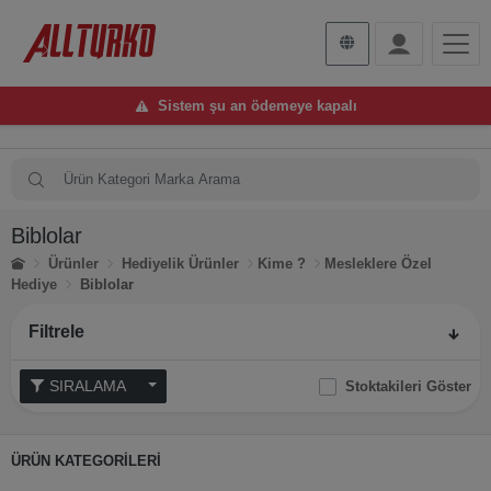
Sistem şu an ödemeye kapalı
Biblolar
Ürünler
Hediyelik Ürünler
Kime ?
Mesleklere Özel
Hediye
Biblolar
Filtrele
SIRALAMA
Stoktakileri Göster
ÜRÜN KATEGORİLERİ