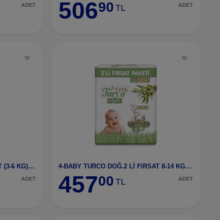
506
90
ADET
ADET
TL
2-BABY TURCO DOĞ.1'Lİ FIRSAT (3-6 KG) MİNİ NO:2
4-BABY TURCO DOĞ.2 Lİ FIRSAT 8-14 KG MAXI NO:4
457
00
ADET
ADET
TL