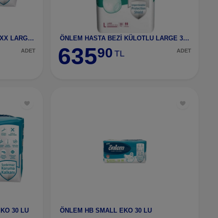
ÖNLEM HASTA BEZİ B.BANTLI XX LARGE 30 LU
ÖNLEM HASTA BEZİ KÜLOTLU LARGE 30 LU
635
90
ADET
ADET
TL
KO 30 LU
ÖNLEM HB SMALL EKO 30 LU