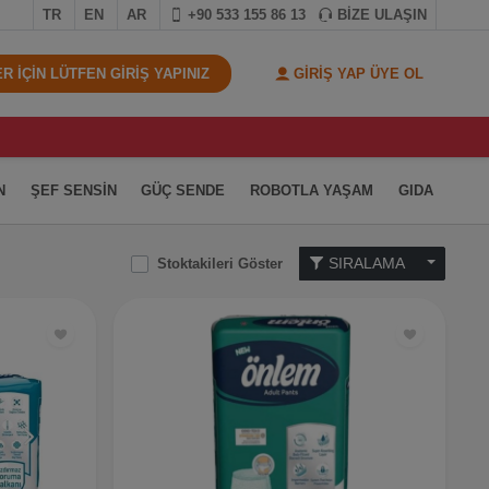
TR
EN
AR
+90 533 155 86 13
BİZE ULAŞIN
 İÇİN LÜTFEN GİRİŞ YAPINIZ
GİRİŞ YAP ÜYE OL
N
ŞEF SENSİN
GÜÇ SENDE
ROBOTLA YAŞAM
GIDA
SIRALAMA
Stoktakileri Göster