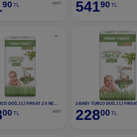
1
541
90
90
ADET
TL
TL
1-BABY TURCO DOĞ.1'Lİ FIRSAT 2-5 NEWBORN NO:1
8
228
00
00
ADET
TL
TL