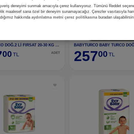
alışveriş deneyimi sunmak amacıyla çerez kullanıyoruz. Tümünü Reddet seçene
nelik maalesef sana özel bir deneyim sunamayacağız. Çerezler vasıtasıyla hangi
andığımız hakkında
aydınlatma metni çerez politikasına
buradan ulaşabilirsin
BABY TURCO DOĞ.2 Lİ FIRSAT 20-30 KG XXL NO:7
7
257
00
00
ADET
TL
TL