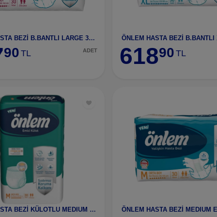
ÖNLEM HASTA BEZİ B.BANTLI LARGE 30 LU
7
618
90
90
ADET
TL
TL
ÖNLEM HASTA BEZİ KÜLOTLU MEDIUM 30 LU
ÖNLEM HASTA BEZİ MEDIUM E