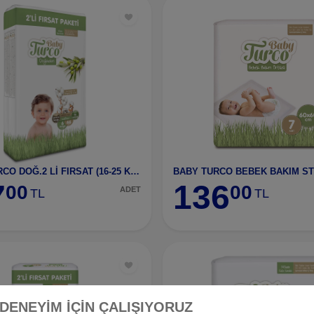
6-BABY TURCO DOĞ.2 Lİ FIRSAT (16-25 KG) XL NO:6
BABY TURCO BEBEK BAKIM STD
7
136
00
00
ADET
TL
TL
 DENEYİM İÇİN ÇALIŞIYORUZ