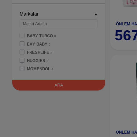
Markalar
56
BABY TURCO
8
EVY BABY
5
FRESHLIFE
3
HUGGIES
2
MOMENDOL
1
ÖNLEM
7
ARA
PRİMA
3
SLEPPY
33