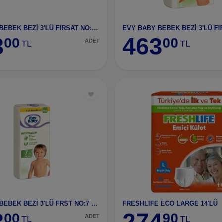
EVY BABY BEBEK BEZİ 3'LÜ FIRSAT NO:4 MAXI
3
463
00
00
ADET
TL
TL
EVY BABY BEBEK BEZİ 3'LÜ FRST NO:7 XXL
FRESHLIFE ECO LARGE 14'LÜ
3
274
00
90
ADET
TL
TL