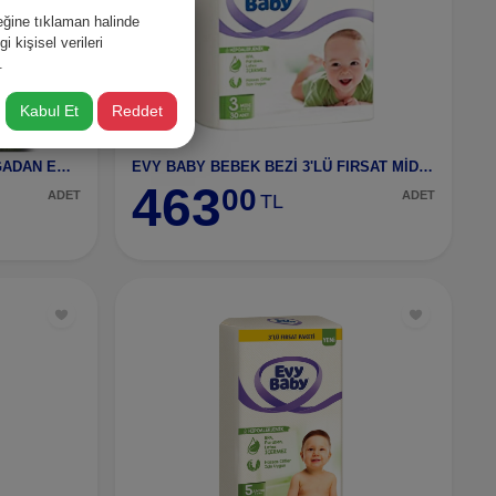
ğine tıklaman halinde
 kişisel verileri
.
Kabul Et
Reddet
BABYTURCO BABY TURCO DOĞADAN ECO 6 NO
EVY BABY BEBEK BEZİ 3'LÜ FIRSAT MİDİ NO:3
463
00
ADET
ADET
TL