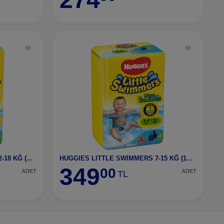
HUGGIES LITTLE SWIMMERS 12-18 KĞ (12X3)2921961
HUGGIES LITTLE SWIMMERS 7-15 KĞ (12X3)2920961
349
00
ADET
ADET
TL