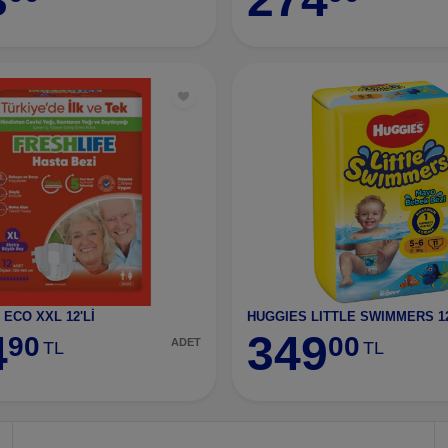
 ECO XXL 12'Lİ
4
349
90
00
ADET
TL
TL