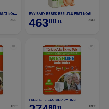
EVY BABY BEBEK BEZİ 3'LÜ FIRSAT NO:6 XL
EVY BABY BEBEK BEZİ 3'LÜ FRST NO:5 JUNİOR
463
00
ADET
ADET
TL
FRESHLIFE ECO MEDIUM 16'LI
274
90
ADET
ADET
TL