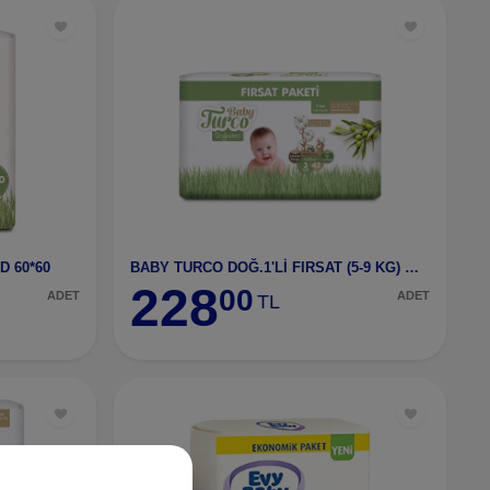
 60*60
BABY TURCO DOĞ.1'Lİ FIRSAT (5-9 KG) MİDİ NO:3
228
00
ADET
ADET
TL