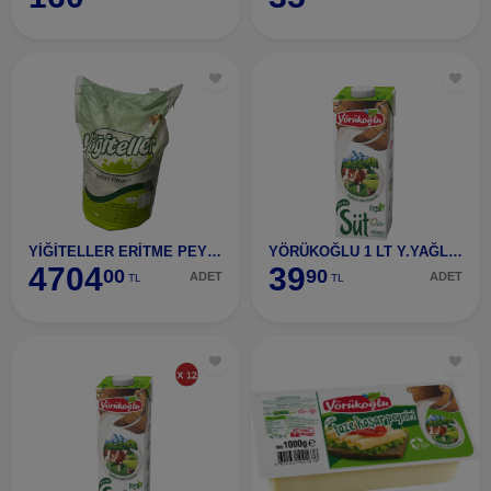
YİĞİTELLER ERİTME PEYNİRİ 25 KG
YÖRÜKOĞLU 1 LT Y.YAĞLI SÜT
4704
39
00
90
ADET
ADET
TL
TL