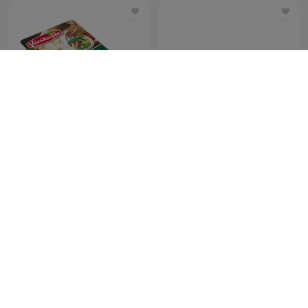
YÖRÜKOĞLU 200 GR ÖRGÜ PEYNİRİ
YÖRÜKOĞLU 200 GR RENDE MOZERALLA PEYNİRİ(gazlı)
129
129
90
90
ADET
ADET
TL
TL
YÖRÜKOĞLU 200 GR TEL PEYNİRİ
YÖRÜKOĞLU 200 ML UHT PİŞİRMELİK KREMA