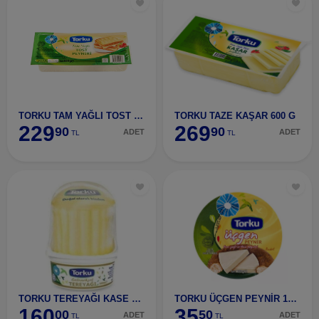
TORKU TAM YAĞLI TOST PEYNİRİ 600 G
TORKU TAZE KAŞAR 600 G
229
269
90
90
ADET
ADET
TL
TL
TORKU TEREYAĞI KASE 250 G
TORKU ÜÇGEN PEYNİR 12,5 GR
160
35
00
50
ADET
ADET
TL
TL