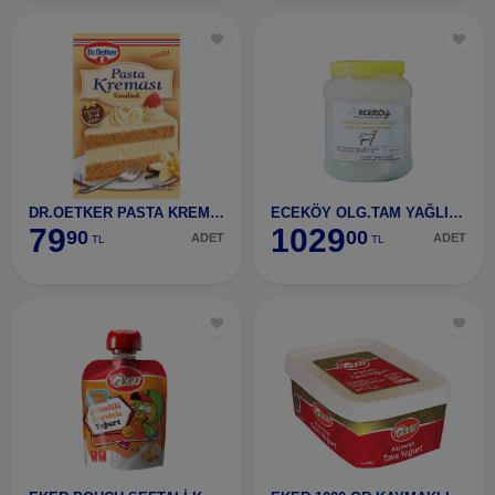
DR.OETKER PASTA KREMASI VANİLYALI 130 GR
ECEKÖY OLG.TAM YAĞLI KEÇİ SALAMURA PEYNİRİ 1 KG
79
1029
90
00
ADET
ADET
TL
TL