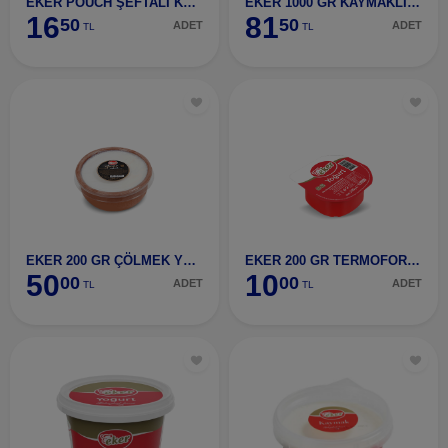
EKER POUCH ŞEFTALİ KAYISI YOĞURT 65 GR
EKER 1000 GR KAYMAKLI TAVA YOĞURT
16
81
50
50
ADET
ADET
TL
TL
EKER 200 GR ÇÖLMEK YOĞURT
EKER 200 GR TERMOFORM YOĞURT
50
10
00
00
ADET
ADET
TL
TL