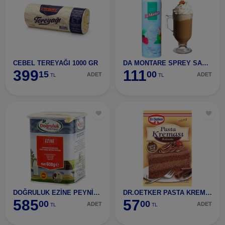
CEBEL TEREYAĞI 1000 GR
DA MONTARE SPREY SANTI KREMA 250GR
399
111
15
00
ADET
ADET
TL
TL
DOĞRULUK EZİNE PEYNİRİ 600 G (%45KYN%50KEÇ%5İNEK)
DR.OETKER PASTA KREMASI KAKAOLU 149 GR
585
57
00
00
ADET
ADET
TL
TL