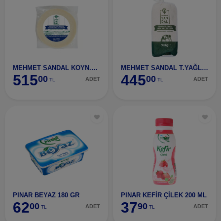
MEHMET SANDAL KOYN.KEÇİ DİVLE OBRUK TULUM PEY.250G
MEHMET SANDAL T.YAĞL.TAZE İNEK BEZ TULUM PEY. 500G
515
445
00
00
ADET
ADET
TL
TL
PINAR BEYAZ 180 GR
PINAR KEFİR ÇİLEK 200 ML
62
37
00
90
ADET
ADET
TL
TL