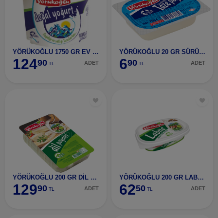
YÖRÜKOĞLU 1750 GR EV TİPİ YAĞLI YOĞURT
YÖRÜKOĞLU 20 GR SÜRÜLEBİLİR TAZE PEYNİR
124
6
90
90
ADET
ADET
TL
TL
YÖRÜKOĞLU 200 GR DİL PEYNİRİ(gazlı)
YÖRÜKOĞLU 200 GR LABNE PEYNİR
129
62
90
50
ADET
ADET
TL
TL