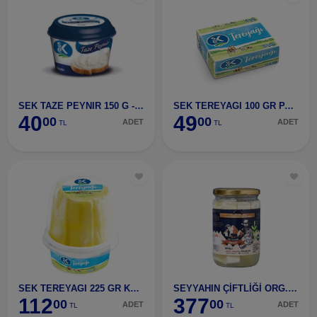
SEK TAZE PEYNIR 150 G - SADE
SEK TEREYAGI 100 GR PAKET
40
49
00
00
ADET
ADET
TL
TL
SEK TEREYAGI 225 GR KÖY TİPİ
SEYYAHIN ÇİFTLİĞİ ORG.TAM YAĞLI TULUM PEYNİRİ 300G
112
377
00
00
ADET
ADET
TL
TL