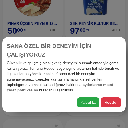
PINAR ÜÇGEN PEYNİR 12,5 GR.
SEK PEYNİR KULTUR BEYAZ 400 GR
50
97
00
00
ADET
ADET
TL
TL
SANA ÖZEL BİR DENEYİM İÇİN
ÇALIŞIYORUZ
Güvenilir ve gelişmiş bir alışveriş deneyimi sunmak amacıyla çerez
kullanıyoruz. Tümünü Reddet seçeneğine tıklaman halinde tercih ve
ilgi alanlarına yönelik maalesef sana özel bir deneyim
sunamayacağız. Çerezler vasıtasıyla hangi kişisel verileri
topladığımız ve nasıl kullandığımız hakkında
aydınlatma metni
çerez politikasına
buradan ulaşabilirsin.
SEK TAZE PEYNIR 150 G - KEKIKLI ZEYTINLI
SEK TAZE PEYNIR 150 G - KÖZ VE ACI BİBERLİ
40
40
Kabul Et
Reddet
00
00
ADET
ADET
TL
TL