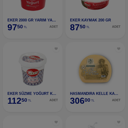
EKER 2000 GR YARIM YAĞLI YOĞURT
EKER KAYMAK 200 GR
97
87
50
50
ADET
ADET
TL
TL
EKER SÜZME YOĞURT KOVA 900 GR.
HASMANDIRA KELLE KAŞARI 400 GR
112
306
50
00
ADET
ADET
TL
TL