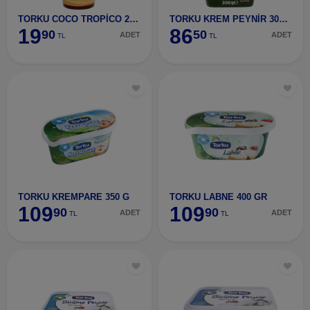
TORKU COCO TROPİCO 230 ML
TORKU KREM PEYNİR 300 GR
19
86
90
50
ADET
ADET
TL
TL
TORKU KREMPARE 350 G
TORKU LABNE 400 GR
109
109
90
90
ADET
ADET
TL
TL