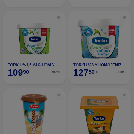
TORKU %1,5 YAĞ.HOM.YOĞURT 2000 G
TORKU %3 Y.HOMOJENİZE YOĞURT 2000 G
109
127
90
50
ADET
ADET
TL
TL