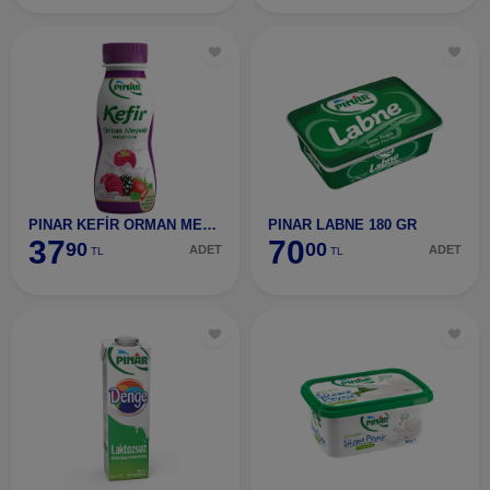
PINAR KEFİR ORMAN MEYVELİ 200 ML
PINAR LABNE 180 GR
37
70
90
00
ADET
ADET
TL
TL