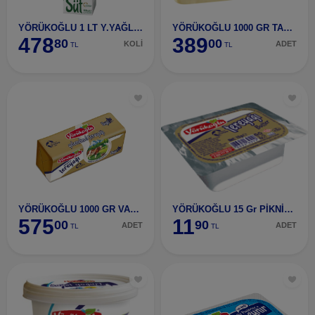
YÖRÜKOĞLU 1 LT Y.YAĞLI SÜT 12 ADET
YÖRÜKOĞLU 1000 GR TAM YAĞLI KAŞAR PEYNİRİ
478
389
80
00
KOLİ
ADET
TL
TL
YÖRÜKOĞLU 1000 GR VAKUMLU TEREYAĞI
YÖRÜKOĞLU 15 Gr PİKNİK TEREYAĞI
575
11
00
90
ADET
ADET
TL
TL