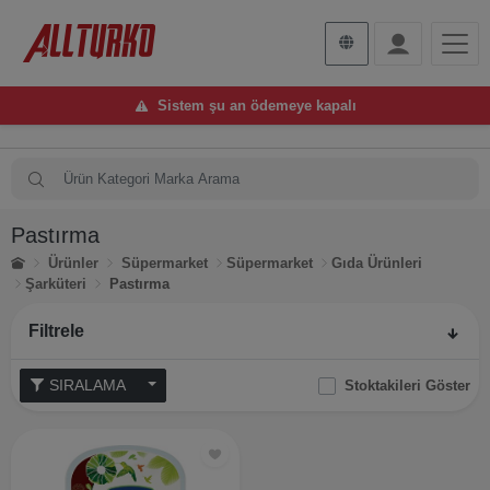
Sistem şu an ödemeye kapalı
Pastırma
Ürünler
Süpermarket
Süpermarket
Gıda Ürünleri
Şarküteri
Pastırma
Filtrele
SIRALAMA
Stoktakileri Göster