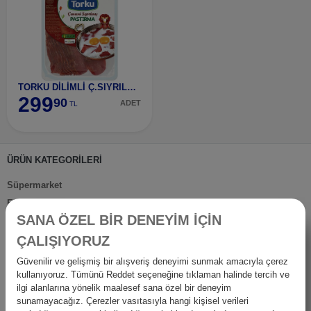
TORKU DİLİMLİ Ç.SIYRILMIŞ PASTIRMA 120 GR
299
90
ADET
TL
ÜRÜN KATEGORİLERİ
Süpermarket
Elektronik
SANA ÖZEL BİR DENEYİM İÇİN
Kırtasiye & Sanat
ÇALIŞIYORUZ
Spor Outdoor
Ev Gereçleri
Güvenilir ve gelişmiş bir alışveriş deneyimi sunmak amacıyla çerez
kullanıyoruz. Tümünü Reddet seçeneğine tıklaman halinde tercih ve
Petshop
ilgi alanlarına yönelik maalesef sana özel bir deneyim
Ev Dışı Tüketim
sunamayacağız. Çerezler vasıtasıyla hangi kişisel verileri