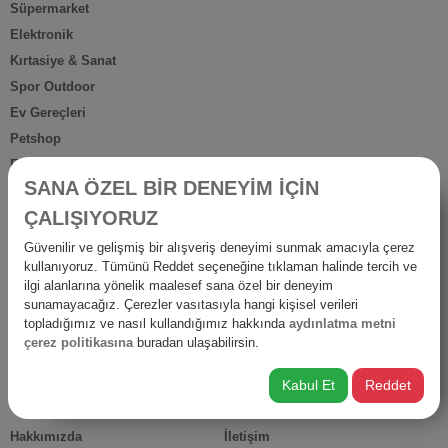
Süpermarket
Elektronik
Kırtasiye & Sanat
Spor Outdoor
Ev Gereçleri
Petshop
Ev Dışı Tüketim
SANA ÖZEL BİR DENEYİM İÇİN
Kişisel Bakım
ÇALIŞIYORUZ
Anne Bebek
İş Yerine Özel
Güvenilir ve gelişmiş bir alışveriş deneyimi sunmak amacıyla çerez
kullanıyoruz. Tümünü Reddet seçeneğine tıklaman halinde tercih ve
Oto-Yapı-Bahçe
ilgi alanlarına yönelik maalesef sana özel bir deneyim
Hediyelik Ürünler
sunamayacağız. Çerezler vasıtasıyla hangi kişisel verileri
Diğer Ürünler
topladığımız ve nasıl kullandığımız hakkında
aydınlatma metni
çerez politikasına
buradan ulaşabilirsin.
İsraf
Kabul Et
Reddet
HIZLI ERİŞİM
Hakkımızda
İletişim