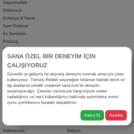
Süpermarket
Elektronik
Kırtasiye & Sanat
Spor Outdoor
Ev Gereçleri
Petshop
Ev Dışı Tüketim
SANA ÖZEL BİR DENEYİM İÇİN
Kişisel Bakım
ÇALIŞIYORUZ
Anne Bebek
İş Yerine Özel
Güvenilir ve gelişmiş bir alışveriş deneyimi sunmak amacıyla çerez
kullanıyoruz. Tümünü Reddet seçeneğine tıklaman halinde tercih ve
Oto-Yapı-Bahçe
ilgi alanlarına yönelik maalesef sana özel bir deneyim
Hediyelik Ürünler
sunamayacağız. Çerezler vasıtasıyla hangi kişisel verileri
Diğer Ürünler
topladığımız ve nasıl kullandığımız hakkında
aydınlatma metni
çerez politikasına
buradan ulaşabilirsin.
İsraf
Kabul Et
Reddet
HIZLI ERİŞİM
Hakkımızda
İletişim