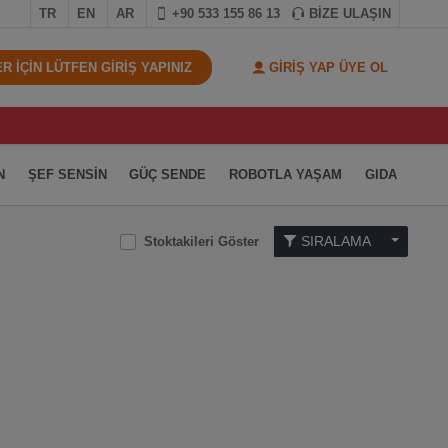
TR
EN
AR
+90 533 155 86 13
BİZE ULAŞIN
 İÇİN LÜTFEN GİRİŞ YAPINIZ
GİRİŞ YAP ÜYE OL
N
ŞEF SENSİN
GÜÇ SENDE
ROBOTLA YAŞAM
GIDA
SIRALAMA
Stoktakileri Göster