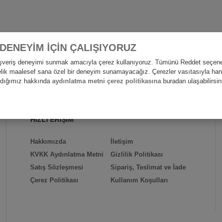
 DENEYİM İÇİN ÇALIŞIYORUZ
alışveriş deneyimi sunmak amacıyla çerez kullanıyoruz. Tümünü Reddet seçene
nelik maalesef sana özel bir deneyim sunamayacağız. Çerezler vasıtasıyla hangi
andığımız hakkında
aydınlatma metni çerez politikasına
buradan ulaşabilirsin
HIZLI ERİŞİM
Hakkımızda
İletişim
KVKK Aydınlatma Metni
Gizlilik Politikası
Satış Sözleşmesi
Sipariş, Teslimat ve İade
Çerez Politikası
Kullanım Koşulları