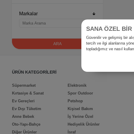
Markalar
SANA ÖZEL BİR
Güvenilir ve gelişmiş bir 
tercih ve ilgi alanlarına yö
ARA
topladığımız ve nasıl kull
ÜRÜN KATEGORİLERİ
Süpermarket
Elektronik
Kırtasiye & Sanat
Spor Outdoor
Ev Gereçleri
Petshop
Ev Dışı Tüketim
Kişisel Bakım
Anne Bebek
İş Yerine Özel
Oto-Yapı-Bahçe
Hediyelik Ürünler
Diğer Ürünler
İsraf