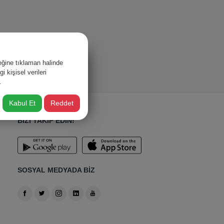
ğine tıklaman halinde
 kişisel verileri
.
Kabul Et
Reddet
BİZİ TAKİP EDİN!
SOSYAL MEDYADA BİZ