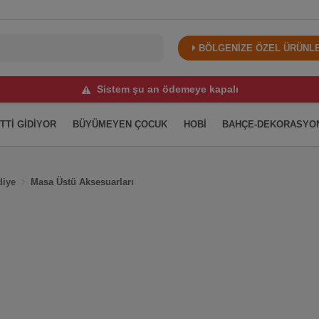
BÖLGENİZE ÖZEL ÜRÜNLER
Sistem şu an ödemeye kapalı
İTTİ GİDİYOR
BÜYÜMEYEN ÇOCUK
HOBİ
BAHÇE-DEKORASYO
diye
Masa Üstü Aksesuarları