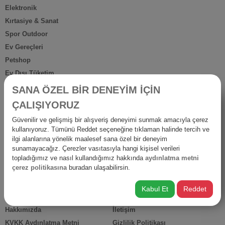
Elektronik
Kırtasiye & Sanat
Spor Outdoor
Ev Gereçleri
Petshop
Ev Dışı Tüketim
Kişisel Bakım
SANA ÖZEL BİR DENEYİM İÇİN
Anne Bebek
ÇALIŞIYORUZ
İş Yerine Özel
Güvenilir ve gelişmiş bir alışveriş deneyimi sunmak amacıyla çerez
Oto-Yapı-Bahçe
kullanıyoruz. Tümünü Reddet seçeneğine tıklaman halinde tercih ve
Hediyelik Ürünler
ilgi alanlarına yönelik maalesef sana özel bir deneyim
sunamayacağız. Çerezler vasıtasıyla hangi kişisel verileri
Diğer Ürünler
topladığımız ve nasıl kullandığımız hakkında
aydınlatma metni
İsraf
çerez politikasına
buradan ulaşabilirsin.
Kabul Et
Reddet
HIZLI ERİŞİM
Hakkımızda
İletişim
KVKK Aydınlatma Metni
Gizlilik Politikası