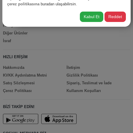
Anne Bebek
çerez politikasına
buradan ulaşabilirsin.
İş Yerine Özel
Kabul Et
Reddet
Oto-Yapı-Bahçe
Hediyelik Ürünler
Diğer Ürünler
İsraf
HIZLI ERİŞİM
Hakkımızda
İletişim
KVKK Aydınlatma Metni
Gizlilik Politikası
Satış Sözleşmesi
Sipariş, Teslimat ve İade
Çerez Politikası
Kullanım Koşulları
BİZİ TAKİP EDİN!