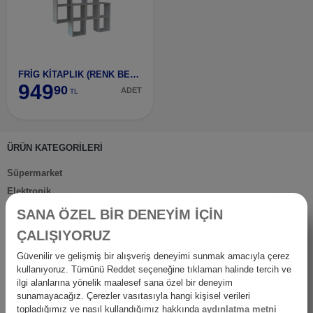
FRİG KİTAPLIK (RENK BEYAZ)
949
90
ADET
TL
ÜRÜN KATEGORİLERİ
Süpermarket
Elektronik
Kırtasiye & Sanat
SANA ÖZEL BİR DENEYİM İÇİN
Spor Outdoor
ÇALIŞIYORUZ
Ev Gereçleri
Güvenilir ve gelişmiş bir alışveriş deneyimi sunmak amacıyla çerez
Petshop
kullanıyoruz. Tümünü Reddet seçeneğine tıklaman halinde tercih ve
Ev Dışı Tüketim
ilgi alanlarına yönelik maalesef sana özel bir deneyim
sunamayacağız. Çerezler vasıtasıyla hangi kişisel verileri
Kişisel Bakım
topladığımız ve nasıl kullandığımız hakkında
aydınlatma metni