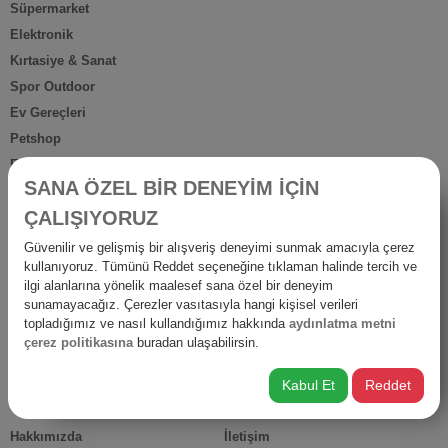
Süpermarket
Elektronik
Kırtasiye & Sanat
Spor Outdoor
Ev Gereçleri
Petshop
Ev Dışı Tüketim
SANA ÖZEL BİR DENEYİM İÇİN
Kişisel Bakım
ÇALIŞIYORUZ
Anne Bebek
İş Yerine Özel
Güvenilir ve gelişmiş bir alışveriş deneyimi sunmak amacıyla çerez
kullanıyoruz. Tümünü Reddet seçeneğine tıklaman halinde tercih ve
Oto-Yapı-Bahçe
ilgi alanlarına yönelik maalesef sana özel bir deneyim
Hediyelik Ürünler
sunamayacağız. Çerezler vasıtasıyla hangi kişisel verileri
Diğer Ürünler
topladığımız ve nasıl kullandığımız hakkında
aydınlatma metni
çerez politikasına
buradan ulaşabilirsin.
İsraf
Kabul Et
Reddet
HIZLI ERİŞİM
Hakkımızda
İletişim