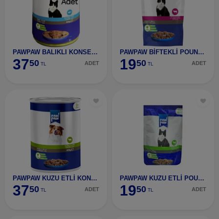
PAWPAW BALIKLI KONSERVE KEDİ MAMASI 400 GR
PAWPAW BİFTEKLİ POUNCH KEDİ MAMAMASI 85 GR
37
19
50
50
ADET
ADET
TL
TL
PAWPAW KUZU ETLİ KONSERVE KÖPEK MAMASI 400 GR
PAWPAW KUZU ETLİ POUNCH KEDİ MAMASI 85 GR
37
19
50
50
ADET
ADET
TL
TL