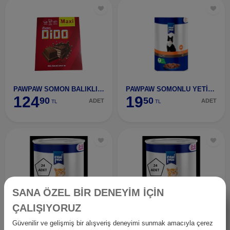
PAWPAW SOMON BALIKLI KISIR KEDİ MAMASI 1 KG
PAWPAW SOMONLU YETİŞKİN KEDİ MAMASI 85 GR
124
19
90
50
ADET
ADET
TL
TL
SANA ÖZEL BİR DENEYİM İÇİN
ÇALIŞIYORUZ
PAWPAW TAVUKLU KONSERVE KEDİ MAMASI 400 GR
PAWPAW TAVUKLU KONSERVE YAVRU KEDİ MAMASI 400 GR
Güvenilir ve gelişmiş bir alışveriş deneyimi sunmak amacıyla çerez