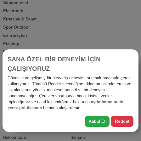
Süpermarket
Elektronik
Kırtasiye & Sanat
Spor Outdoor
Ev Gereçleri
Petshop
Ev Dışı Tüketim
SANA ÖZEL BİR DENEYİM İÇİN
Kişisel Bakım
ÇALIŞIYORUZ
Anne Bebek
İş Yerine Özel
Güvenilir ve gelişmiş bir alışveriş deneyimi sunmak amacıyla çerez
kullanıyoruz. Tümünü Reddet seçeneğine tıklaman halinde tercih ve
Oto-Yapı-Bahçe
ilgi alanlarına yönelik maalesef sana özel bir deneyim
Hediyelik Ürünler
sunamayacağız. Çerezler vasıtasıyla hangi kişisel verileri
Diğer Ürünler
topladığımız ve nasıl kullandığımız hakkında
aydınlatma metni
çerez politikasına
buradan ulaşabilirsin.
İsraf
Kabul Et
Reddet
HIZLI ERİŞİM
Hakkımızda
İletişim