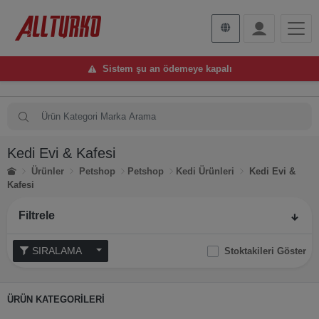
Sistem şu an ödemeye kapalı
Kedi Evi & Kafesi
Ürünler
Petshop
Petshop
Kedi Ürünleri
Kedi Evi &
Kafesi
Filtrele
SIRALAMA
Stoktakileri Göster
ÜRÜN KATEGORİLERİ