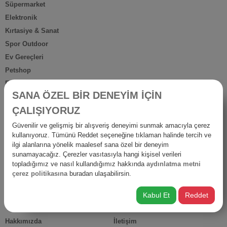
Süpermarket
Elektronik
Kırtasiye & Sanat
Spor Outdoor
Ev Gereçleri
Petshop
Ev Dışı Tüketim
SANA ÖZEL BİR DENEYİM İÇİN
Kişisel Bakım
ÇALIŞIYORUZ
Anne Bebek
İş Yerine Özel
Güvenilir ve gelişmiş bir alışveriş deneyimi sunmak amacıyla çerez
kullanıyoruz. Tümünü Reddet seçeneğine tıklaman halinde tercih ve
Oto-Yapı-Bahçe
ilgi alanlarına yönelik maalesef sana özel bir deneyim
Hediyelik Ürünler
sunamayacağız. Çerezler vasıtasıyla hangi kişisel verileri
Diğer Ürünler
topladığımız ve nasıl kullandığımız hakkında
aydınlatma metni
çerez politikasına
buradan ulaşabilirsin.
İsraf
Kabul Et
Reddet
HIZLI ERİŞİM
Hakkımızda
İletişim