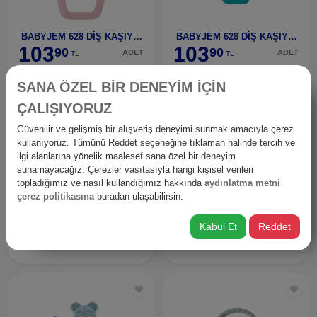
BABYJEM 628 DİŞ KAŞIYICI KAKTÜS PEMBE-62811
BABYJEM 628 DİŞ KAŞIYICI KAKTÜS YEŞİL-62809
103
103
90
90
ADET
ADET
TL
TL
SANA ÖZEL BİR DENEYİM İÇİN
ÇALIŞIYORUZ
Güvenilir ve gelişmiş bir alışveriş deneyimi sunmak amacıyla çerez
kullanıyoruz. Tümünü Reddet seçeneğine tıklaman halinde tercih ve
ilgi alanlarına yönelik maalesef sana özel bir deneyim
sunamayacağız. Çerezler vasıtasıyla hangi kişisel verileri
topladığımız ve nasıl kullandığımız hakkında
aydınlatma metni
çerez politikasına
buradan ulaşabilirsin.
BABYJEM 644 ÇINGIRAK DİŞLİK ORTAK-64406
BABYJEM 680 DİŞ KAŞIYICILI UYKUCU AYICIK GRİ-6800
Kabul Et
Reddet
123
516
90
90
ADET
ADET
TL
TL