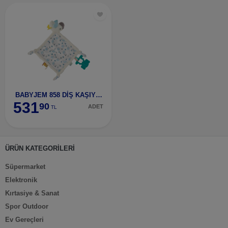
BABYJEM 858 DİŞ KAŞIYICILI UYKUCU BİRDY MAVİ-8580
531
90
ADET
TL
ÜRÜN KATEGORİLERİ
Süpermarket
Elektronik
Kırtasiye & Sanat
Spor Outdoor
Ev Gereçleri