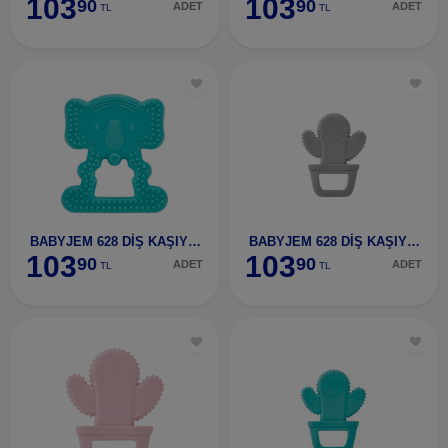
103
103
90
90
ADET
ADET
TL
TL
BABYJEM 628 DİŞ KAŞIYICI FİL YEŞİL-62805
BABYJEM 628 DİŞ KAŞIYICI KAKTÜS GRİ-62810
103
103
90
90
ADET
ADET
TL
TL