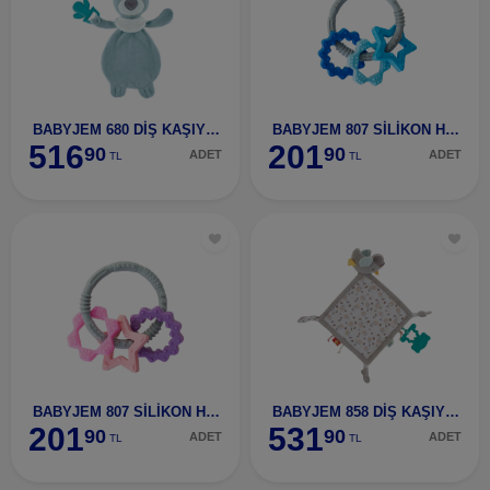
BABYJEM 680 DİŞ KAŞIYICILI UYKUCU AYICIK YEŞİL-68
BABYJEM 807 SİLİKON HALKA DİŞ KAŞIYICI MAVİ-80701
516
201
90
90
ADET
ADET
TL
TL
BABYJEM 807 SİLİKON HALKA DİŞ KAŞIYICI PEMBE-8070
BABYJEM 858 DİŞ KAŞIYICILI UYKUCU BİRDY KAHVE-858
201
531
90
90
ADET
ADET
TL
TL