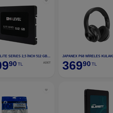
HI-LEVEL ELiTE SERiES 2,5 İNCH 512 GB SSD HDD
JAPANEX P68 WİRELES KULAK
99
369
90
90
ADET
TL
TL