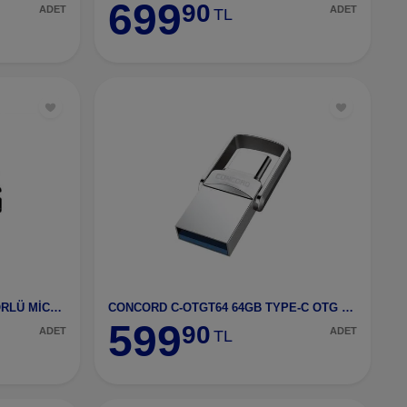
699
90
ADET
ADET
TL
CONCORD C-M32 32GB ADAPTÖRLÜ MİCRO SD KART
CONCORD C-OTGT64 64GB TYPE-C OTG METAL MİNİ FLASH
599
90
ADET
ADET
TL