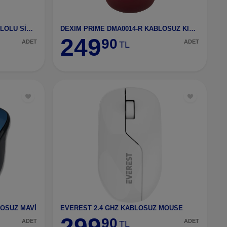
DEXIM M014 DMA0017 USB KABLOLU SİYAH MOUSE
DEXIM PRIME DMA0014-R KABLOSUZ KIRMIZI
249
90
ADET
ADET
TL
LOSUZ MAVİ
EVEREST 2.4 GHZ KABLOSUZ MOUSE
299
90
ADET
ADET
TL