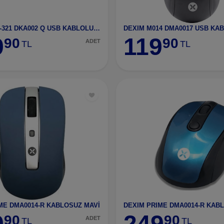
DEXIM KBL-321 DKA002 Q USB KABLOLU SİYAH RGB GAMIN
9
119
90
90
ADET
TL
TL
ME DMA0014-R KABLOSUZ MAVİ
DEXIM PRIME DMA0014-R KAB
9
249
90
90
ADET
TL
TL