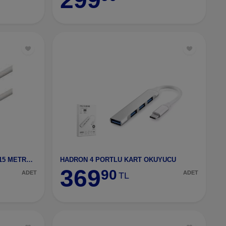
HADRO HDX-5005 CAT6 KABLO 15 METRE İNTERNET KABLO
HADRON 4 PORTLU KART OKUYUCU
369
90
ADET
ADET
TL