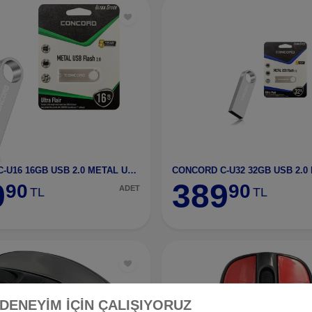
CONCORD C-U16 16GB USB 2.0 METAL ULTRA FLAİR FLASH
9
389
90
90
ADET
TL
TL
 DENEYİM İÇİN ÇALIŞIYORUZ