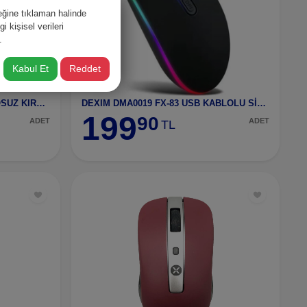
ğine tıklaman halinde
 kişisel verileri
.
Kabul Et
Reddet
DEXIM ALFA DMA0015-R KABLOSUZ KIRMIZI
DEXIM DMA0019 FX-83 USB KABLOLU SİYAH MOUSE IŞIK
199
90
ADET
ADET
TL