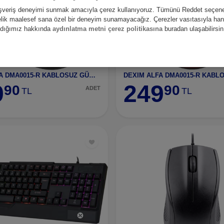
alışveriş deneyimi sunmak amacıyla çerez kullanıyoruz. Tümünü Reddet seçene
nelik maalesef sana özel bir deneyim sunamayacağız. Çerezler vasıtasıyla hangi
andığımız hakkında
aydınlatma metni çerez politikasına
buradan ulaşabilirsin
DEXIM ALFA DMA0015-R KABLOSUZ GÜMÜŞ
9
249
90
90
ADET
TL
TL