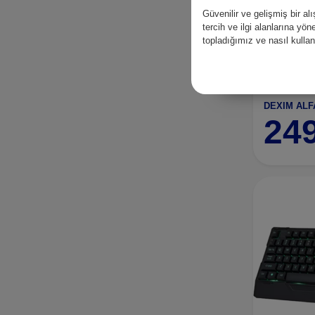
Güvenilir ve gelişmiş bir 
tercih ve ilgi alanlarına yö
topladığımız ve nasıl kull
24