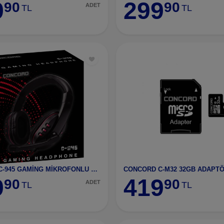
9
299
90
90
ADET
TL
TL
CONCORD C-945 GAMİNG MİKROFONLU STEREO OYUNCU PC KULAKLIK
9
419
90
90
ADET
TL
TL