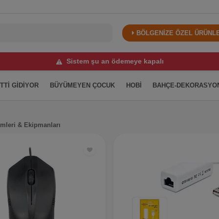
BÖLGENİZE ÖZEL ÜRÜNLER
Sistem şu an ödemeye kapalı
İTTİ GİDİYOR
BÜYÜMEYEN ÇOCUK
HOBİ
BAHÇE-DEKORASYO
emleri & Ekipmanları