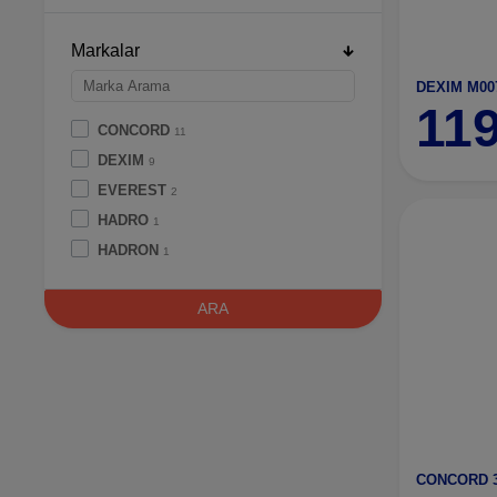
Markalar
11
CONCORD
11
DEXIM
9
EVEREST
2
HADRO
1
HADRON
1
HI-LEVEL
1
ARA
JAPANEX
1
KEENETİC
1
Mikado
1
MPİA
1
MUSHKİN
1
PHiLiPS
1
CONCORD 3
SPRANGE
4