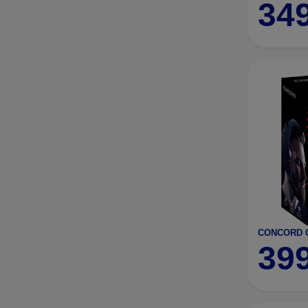
34
TELSAN
1
TRİO
5
TTECH
1
39