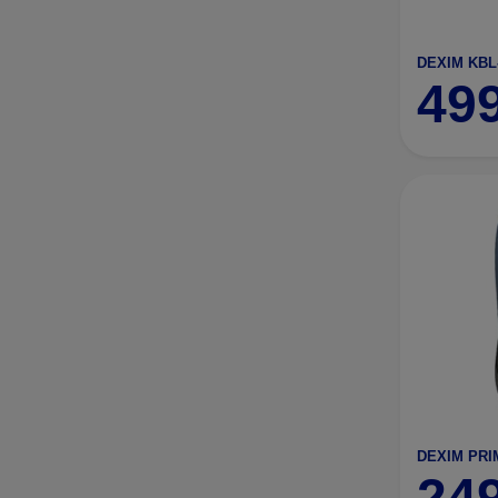
49
DEXIM PRI
24