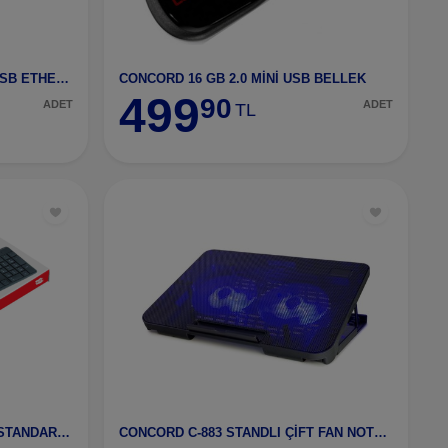
CONCORD USB TO LAN KART USB ETHERNET KART C-8401
CONCORD 16 GB 2.0 MİNİ USB BELLEK
499
90
ADET
ADET
TL
CONCORD C-73 KABLOLU USB STANDART TÜRKÇE Q KLAVYE
CONCORD C-883 STANDLI ÇİFT FAN NOTEBOOK SOĞUTUCU