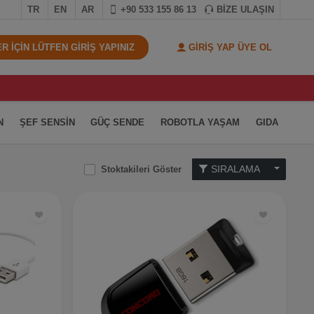
TR
EN
AR
+90 533 155 86 13
BİZE ULAŞIN
 İÇİN LÜTFEN GİRİŞ YAPINIZ
GİRİŞ YAP ÜYE OL
N
ŞEF SENSİN
GÜÇ SENDE
ROBOTLA YAŞAM
GIDA
SIRALAMA
Stoktakileri Göster