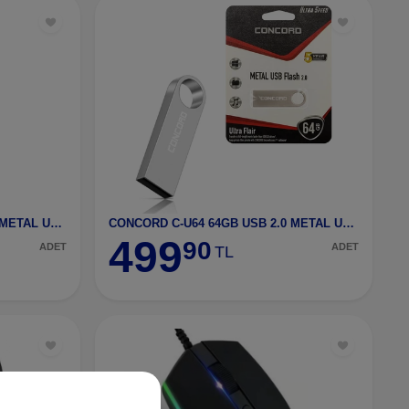
CONCORD C-U32 32GB USB 2.0 METAL ULTRA FLAİR FLASH
CONCORD C-U64 64GB USB 2.0 METAL USB FLASH DRiVE
499
90
ADET
ADET
TL