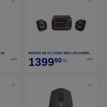
LIK
MİKADO 3W 2'Lİ USBLİ RBG LED GAMİNG SPEAKER
1399
90
ADET
ADET
TL