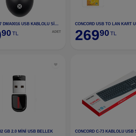
DEXIM M007 DMA0016 USB KABLOLU SİYAH MOUSE
9
269
90
90
ADET
TL
TL
2 GB 2.0 MİNİ USB BELLEK