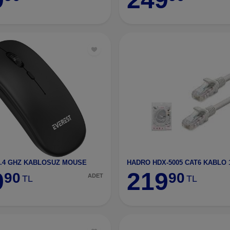
.4 GHZ KABLOSUZ MOUSE
9
219
90
90
ADET
TL
TL