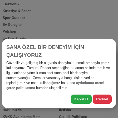
Elektronik
Kırtasiye & Sanat
Spor Outdoor
Ev Gereçleri
Petshop
Ev Dışı Tüketim
Kişisel Bakım
SANA ÖZEL BİR DENEYİM İÇİN
Anne Bebek
ÇALIŞIYORUZ
İş Yerine Özel
Güvenilir ve gelişmiş bir alışveriş deneyimi sunmak amacıyla çerez
Oto-Yapı-Bahçe
kullanıyoruz. Tümünü Reddet seçeneğine tıklaman halinde tercih ve
Hediyelik Ürünler
ilgi alanlarına yönelik maalesef sana özel bir deneyim
sunamayacağız. Çerezler vasıtasıyla hangi kişisel verileri
Diğer Ürünler
topladığımız ve nasıl kullandığımız hakkında
aydınlatma metni
İsraf
çerez politikasına
buradan ulaşabilirsin.
Kabul Et
Reddet
HIZLI ERİŞİM
Hakkımızda
İletişim
KVKK Aydınlatma Metni
Gizlilik Politikası