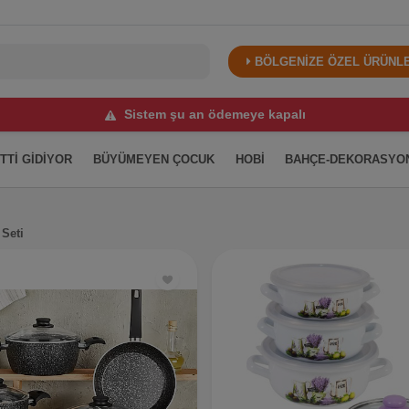
BÖLGENİZE ÖZEL ÜRÜNLER
Sistem şu an ödemeye kapalı
İTTİ GİDİYOR
BÜYÜMEYEN ÇOCUK
HOBİ
BAHÇE-DEKORASYO
 Seti