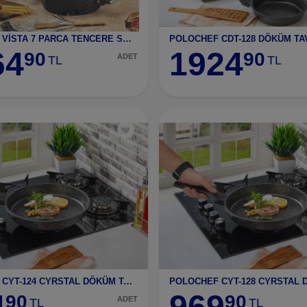
POLOCHEF VİSTA 7 PARCA TENCERE SET GREY
64
1924
90
90
ADET
TL
TL
POLOCHEF CYT-124 CYRSTAL DÖKÜM TAVA 24CM
4
969
90
90
ADET
TL
TL