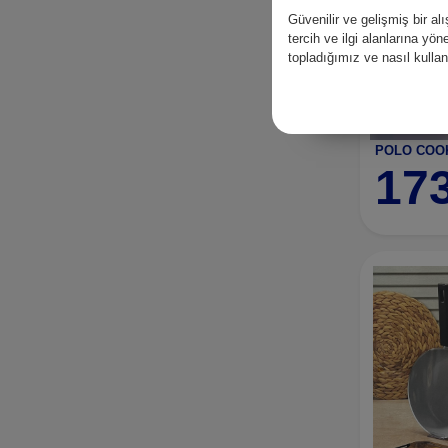
Güvenilir ve gelişmiş bir 
tercih ve ilgi alanlarına yö
topladığımız ve nasıl kull
17