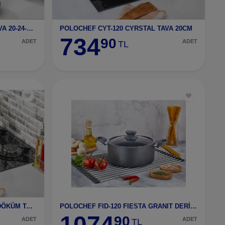
POLOCHEF CDT-128 DÖKÜM TAVA 20-24-28 SET
POLOCHEF CYT-120 CYRSTAL TAVA 20CM
734
90
ADET
ADET
TL
POLOCHEF CYT-128 CYRSTAL DÖKÜM TAVA 28CM
POLOCHEF FID-120 FIESTA GRANIT DERİN TENCERE 20 CM
1074
90
ADET
ADET
TL