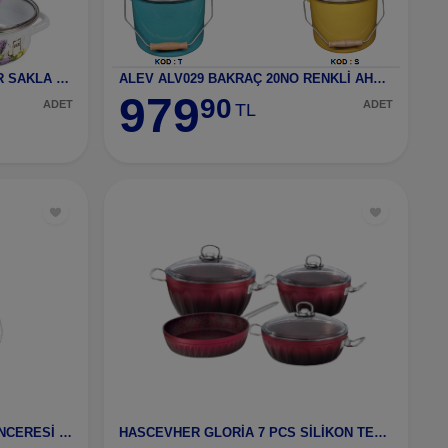
ALEV ALV006 EMAYE 3'LÜ PİŞİR SAKLA TENCERE SETİ
ALEV ALV029 BAKRAÇ 20NO RENKLİ AHŞAP SAPLI TEPELİ
979
90
ADET
ADET
TL
ÇETCOOK EMYE KIZARTMA TENCERESİ 24 CM MTR13
HASCEVHER GLORİA 7 PCS SİLİKON TENCERE MAGENTA