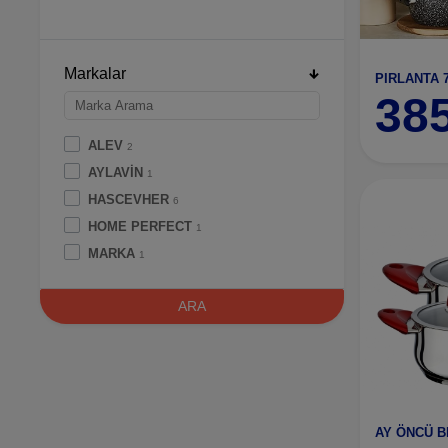
Markalar
PIRLANTA 
38
ALEV
2
AYLAVİN
1
HASCEVHER
6
HOME PERFECT
1
MARKA
1
Öncü Metal
1
ARA
PoloChef
18
TOGO
3
VİOLA
1
AY ÖNCÜ B