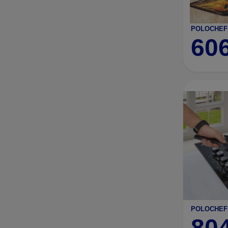
60
80