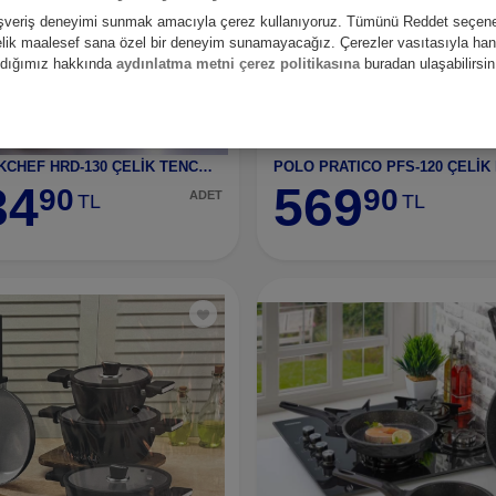
alışveriş deneyimi sunmak amacıyla çerez kullanıyoruz. Tümünü Reddet seçene
nelik maalesef sana özel bir deneyim sunamayacağız. Çerezler vasıtasıyla hangi
andığımız hakkında
aydınlatma metni çerez politikasına
buradan ulaşabilirsin
POLO COOKCHEF HRD-130 ÇELİK TENCERE 30 CM
34
569
90
90
ADET
TL
TL