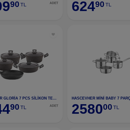
99
624
90
90
ADET
TL
TL
HASCEVHER GLORİA 7 PCS SİLİKON TENCERE SİYAH YEŞİL
HASCEVHER MİNİ BABY 7 PAR
44
2580
90
00
ADET
TL
TL