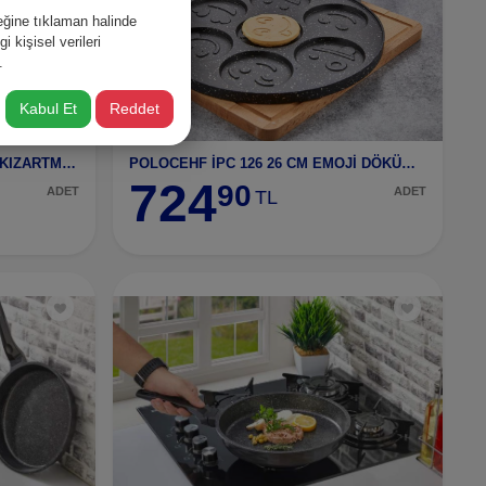
ğine tıklaman halinde
 kişisel verileri
.
Kabul Et
Reddet
POLO PRATICO PFS-120 ÇELİK KIZARTMA TAVA 20 CM
POLOCEHF İPC 126 26 CM EMOJİ DÖKÜM PANKEK TAVA
724
90
ADET
ADET
TL