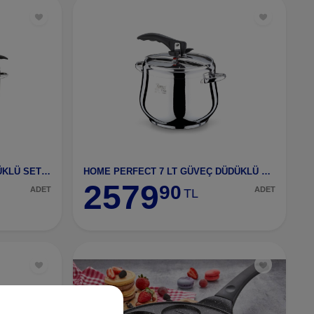
HOME PERFECT 5LT+ 9LT DÜDÜKLÜ SET SİYAH KULP
HOME PERFECT 7 LT GÜVEÇ DÜDÜKLÜ SİYAH KULP
2579
90
ADET
ADET
TL