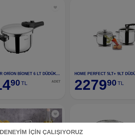
HASCEVHER ORİON BİONET 6 LT DÜDÜKLÜ TENCERE
14
2279
90
90
ADET
TL
TL
 DENEYİM İÇİN ÇALIŞIYORUZ