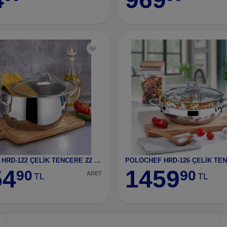
POLOCHEF HRD-122 ÇELİK TENCERE 22 CM
54
1459
90
90
ADET
TL
TL