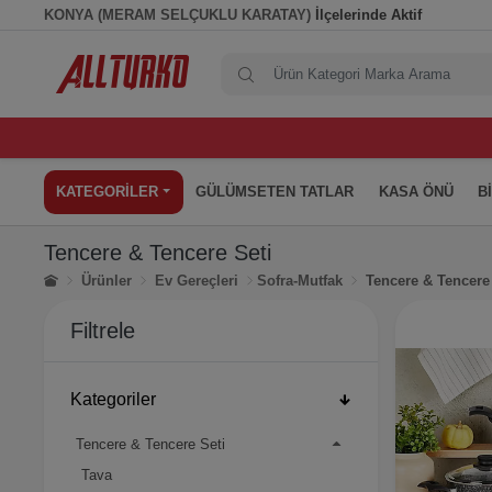
KONYA (MERAM SELÇUKLU KARATAY)
İlçelerinde Aktif
KATEGORİLER
GÜLÜMSETEN TATLAR
KASA ÖNÜ
B
Tencere & Tencere Seti
Ürünler
Ev Gereçleri
Sofra-Mutfak
Tencere & Tencere
Filtrele
Kategoriler
Tencere & Tencere Seti
Tava