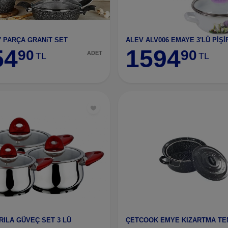
7 PARÇA GRANiT SET
54
1594
90
90
ADET
TL
TL
RILA GÜVEÇ SET 3 LÜ