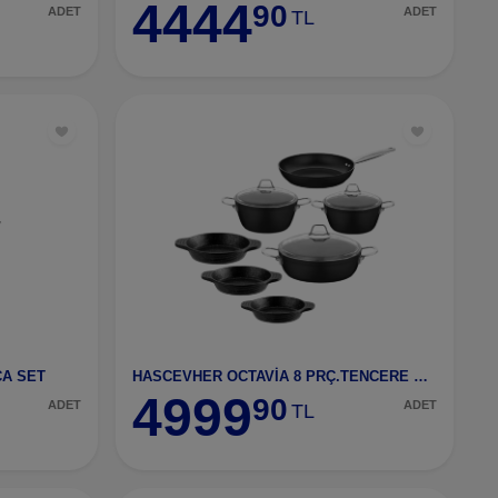
4444
90
ADET
ADET
TL
ÇA SET
HASCEVHER OCTAVİA 8 PRÇ.TENCERE SETİ SİYAH
4999
90
ADET
ADET
TL