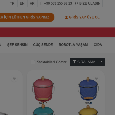
TR
EN
AR
+90 533 155 86 13
BİZE ULAŞIN
 İÇİN LÜTFEN GİRİŞ YAPINIZ
GİRİŞ YAP ÜYE OL
N
ŞEF SENSİN
GÜÇ SENDE
ROBOTLA YAŞAM
GIDA
SIRALAMA
Stoktakileri Göster