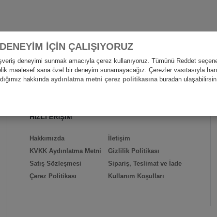
 DENEYİM İÇİN ÇALIŞIYORUZ
alışveriş deneyimi sunmak amacıyla çerez kullanıyoruz. Tümünü Reddet seçene
nelik maalesef sana özel bir deneyim sunamayacağız. Çerezler vasıtasıyla hangi
andığımız hakkında
aydınlatma metni çerez politikasına
buradan ulaşabilirsin
HIZLI ERİŞİM
Hakkımızda
İletişim
KVKK Aydınlatma Metni
Gizlilik Politikası
Satış Sözleşmesi
Sipariş, Teslimat ve İade
Çerez Politikası
Kullanım Koşulları