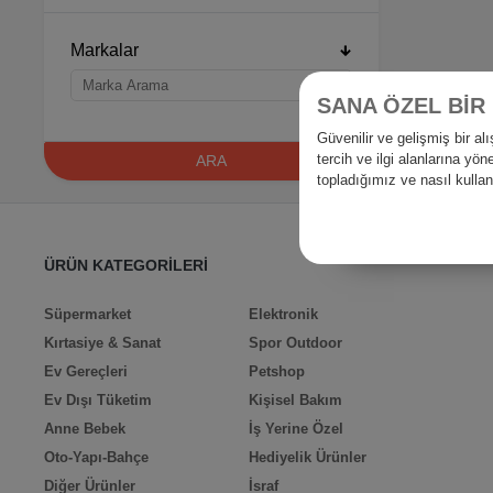
Markalar
SANA ÖZEL BİR
Güvenilir ve gelişmiş bir 
tercih ve ilgi alanlarına yö
ARA
topladığımız ve nasıl kull
ÜRÜN KATEGORİLERİ
Süpermarket
Elektronik
Kırtasiye & Sanat
Spor Outdoor
Ev Gereçleri
Petshop
Ev Dışı Tüketim
Kişisel Bakım
Anne Bebek
İş Yerine Özel
Oto-Yapı-Bahçe
Hediyelik Ürünler
Diğer Ürünler
İsraf