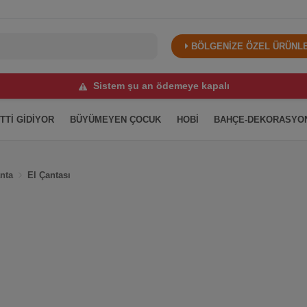
BÖLGENİZE ÖZEL ÜRÜNLER
Sistem şu an ödemeye kapalı
İTTİ GİDİYOR
BÜYÜMEYEN ÇOCUK
HOBİ
BAHÇE-DEKORASYO
nta
El Çantası