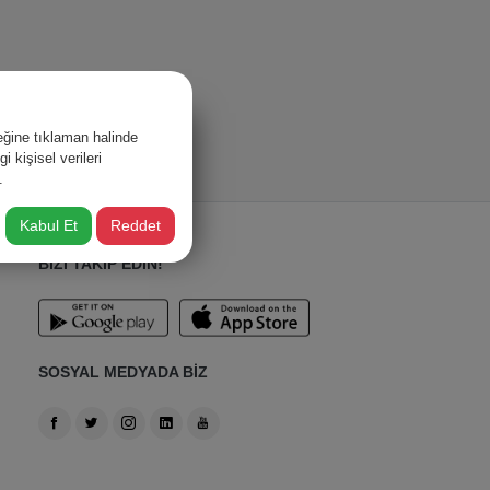
ğine tıklaman halinde
 kişisel verileri
.
Kabul Et
Reddet
BİZİ TAKİP EDİN!
SOSYAL MEDYADA BİZ