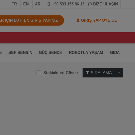
TR
EN
AR
+90 533 155 86 13
BİZE ULAŞIN
 İÇİN LÜTFEN GİRİŞ YAPINIZ
GİRİŞ YAP ÜYE OL
N
ŞEF SENSİN
GÜÇ SENDE
ROBOTLA YAŞAM
GIDA
SIRALAMA
Stoktakileri Göster