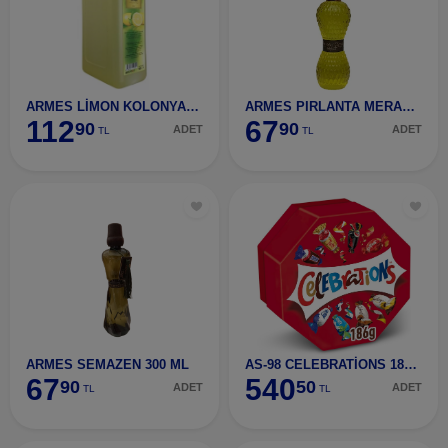
ARMES LİMON KOLONYASI 900 ML
ARMES PIRLANTA MERAM 400 ML
112
67
90
90
ADET
ADET
TL
TL
ARMES SEMAZEN 300 ML
AS-98 CELEBRATİONS 186 GR
67
540
90
50
ADET
ADET
TL
TL