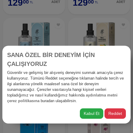
129
129
00
00
ADET
ADET
TL
TL
SANA ÖZEL BİR DENEYİM İÇİN
ÇALIŞIYORUZ
REBUL 125 ML KOLONYA ICE PET
REBUL 125 ML MANDARİNE KOLONYA PET
Güvenilir ve gelişmiş bir alışveriş deneyimi sunmak amacıyla çerez
129
129
00
00
kullanıyoruz. Tümünü Reddet seçeneğine tıklaman halinde tercih ve
ADET
ADET
TL
TL
ilgi alanlarına yönelik maalesef sana özel bir deneyim
sunamayacağız. Çerezler vasıtasıyla hangi kişisel verileri
topladığımız ve nasıl kullandığımız hakkında
aydınlatma metni
çerez politikasına
buradan ulaşabilirsin.
Kabul Et
Reddet