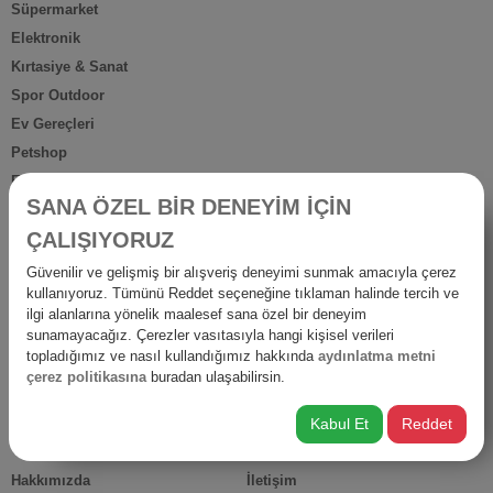
Süpermarket
Elektronik
Kırtasiye & Sanat
Spor Outdoor
Ev Gereçleri
Petshop
Ev Dışı Tüketim
SANA ÖZEL BİR DENEYİM İÇİN
Kişisel Bakım
ÇALIŞIYORUZ
Anne Bebek
İş Yerine Özel
Güvenilir ve gelişmiş bir alışveriş deneyimi sunmak amacıyla çerez
kullanıyoruz. Tümünü Reddet seçeneğine tıklaman halinde tercih ve
Oto-Yapı-Bahçe
ilgi alanlarına yönelik maalesef sana özel bir deneyim
Hediyelik Ürünler
sunamayacağız. Çerezler vasıtasıyla hangi kişisel verileri
Diğer Ürünler
topladığımız ve nasıl kullandığımız hakkında
aydınlatma metni
çerez politikasına
buradan ulaşabilirsin.
İsraf
Kabul Et
Reddet
HIZLI ERİŞİM
Hakkımızda
İletişim