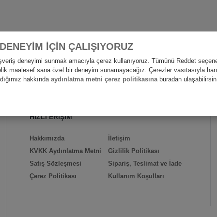
 DENEYİM İÇİN ÇALIŞIYORUZ
alışveriş deneyimi sunmak amacıyla çerez kullanıyoruz. Tümünü Reddet seçene
nelik maalesef sana özel bir deneyim sunamayacağız. Çerezler vasıtasıyla hangi
andığımız hakkında
aydınlatma metni çerez politikasına
buradan ulaşabilirsin
HIZLI ERİŞİM
Hakkımızda
İletişim
KVKK Aydınlatma Metni
Gizlilik Politikası
Satış Sözleşmesi
Sipariş, Teslimat ve İade
Çerez Politikası
Kullanım Koşulları