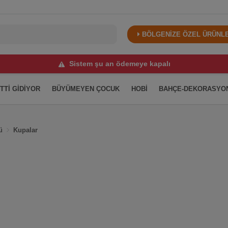
BÖLGENİZE ÖZEL ÜRÜNLER
Sistem şu an ödemeye kapalı
İTTİ GİDİYOR
BÜYÜMEYEN ÇOCUK
HOBİ
BAHÇE-DEKORASYO
ü
Kupalar