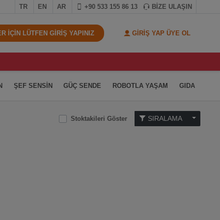
TR
EN
AR
+90 533 155 86 13
BİZE ULAŞIN
 İÇİN LÜTFEN GİRİŞ YAPINIZ
GİRİŞ YAP ÜYE OL
N
ŞEF SENSİN
GÜÇ SENDE
ROBOTLA YAŞAM
GIDA
SIRALAMA
Stoktakileri Göster