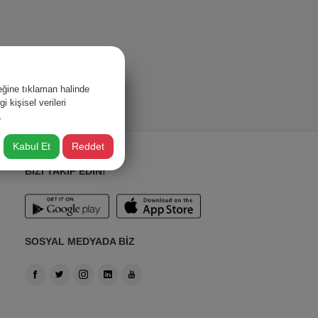
ğine tıklaman halinde
 kişisel verileri
.
Kabul Et
Reddet
BİZİ TAKİP EDİN!
SOSYAL MEDYADA BİZ