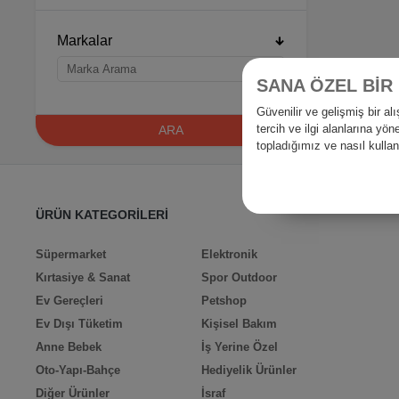
Markalar
SANA ÖZEL BİR
Güvenilir ve gelişmiş bir 
tercih ve ilgi alanlarına yö
ARA
topladığımız ve nasıl kull
ÜRÜN KATEGORİLERİ
Süpermarket
Elektronik
Kırtasiye & Sanat
Spor Outdoor
Ev Gereçleri
Petshop
Ev Dışı Tüketim
Kişisel Bakım
Anne Bebek
İş Yerine Özel
Oto-Yapı-Bahçe
Hediyelik Ürünler
Diğer Ürünler
İsraf