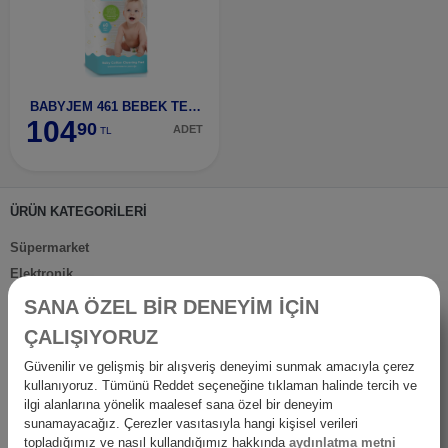
BABYJEM 461 BEBEK TEMİZLEME PAMUĞU
104
90
ADET
TL
ÜRÜN KATEGORİLERİ
Süpermarket
Elektronik
Kırtasiye & Sanat
SANA ÖZEL BİR DENEYİM İÇİN
Spor Outdoor
ÇALIŞIYORUZ
Ev Gereçleri
Güvenilir ve gelişmiş bir alışveriş deneyimi sunmak amacıyla çerez
Petshop
kullanıyoruz. Tümünü Reddet seçeneğine tıklaman halinde tercih ve
Ev Dışı Tüketim
ilgi alanlarına yönelik maalesef sana özel bir deneyim
sunamayacağız. Çerezler vasıtasıyla hangi kişisel verileri
Kişisel Bakım
topladığımız ve nasıl kullandığımız hakkında
aydınlatma metni