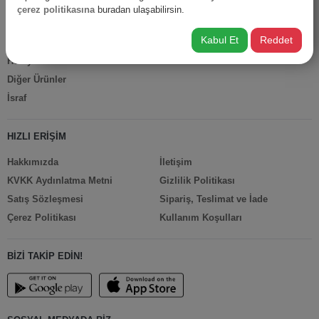
Anne Bebek
çerez politikasına
buradan ulaşabilirsin.
İş Yerine Özel
Kabul Et
Reddet
Oto-Yapı-Bahçe
Hediyelik Ürünler
Diğer Ürünler
İsraf
HIZLI ERİŞİM
Hakkımızda
İletişim
KVKK Aydınlatma Metni
Gizlilik Politikası
Satış Sözleşmesi
Sipariş, Teslimat ve İade
Çerez Politikası
Kullanım Koşulları
BİZİ TAKİP EDİN!