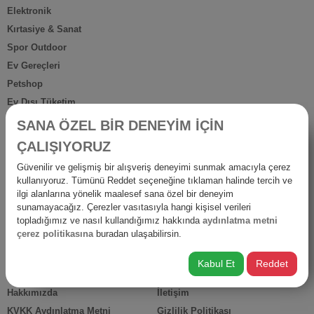
Elektronik
Kırtasiye & Sanat
Spor Outdoor
Ev Gereçleri
Petshop
Ev Dışı Tüketim
Kişisel Bakım
SANA ÖZEL BİR DENEYİM İÇİN
Anne Bebek
ÇALIŞIYORUZ
İş Yerine Özel
Güvenilir ve gelişmiş bir alışveriş deneyimi sunmak amacıyla çerez
Oto-Yapı-Bahçe
kullanıyoruz. Tümünü Reddet seçeneğine tıklaman halinde tercih ve
Hediyelik Ürünler
ilgi alanlarına yönelik maalesef sana özel bir deneyim
sunamayacağız. Çerezler vasıtasıyla hangi kişisel verileri
Diğer Ürünler
topladığımız ve nasıl kullandığımız hakkında
aydınlatma metni
İsraf
çerez politikasına
buradan ulaşabilirsin.
Kabul Et
Reddet
HIZLI ERİŞİM
Hakkımızda
İletişim
KVKK Aydınlatma Metni
Gizlilik Politikası