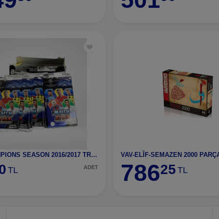
UEFA CHANPIONS SEASON 2016/2017 TRADING CARD GAM
786
0
25
ADET
TL
TL