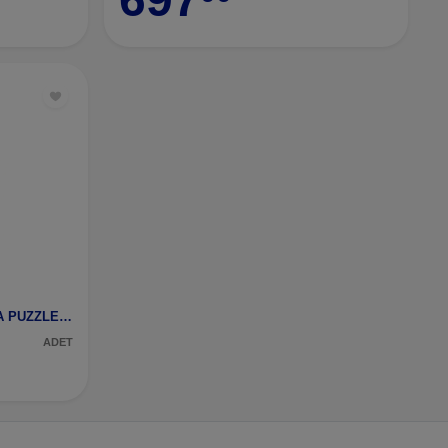
VAV-ELÎF-SEMAZEN 2000 PARÇA PUZZLE (22503)
ADET