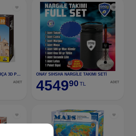
NATİONAL GEOGRAPHİC 87 PARÇA 3D PUZZLE TAJ MAHAL (
ONAY SIHSHA NARGİLE TAKIMI SETİ
4549
90
ADET
ADET
TL