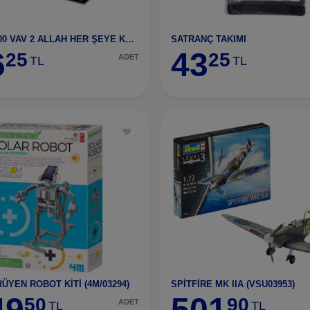
PUZZLE 2000 VAV 2 ALLAH HER ŞEYE KADİRDİR (11480)
SATRANÇ TAKIMI
6
43
25
25
ADET
TL
TL
ÜYEN ROBOT KİTİ (4M/03294)
SPİTFİRE MK IIA (VSU03953)
49
501
50
90
ADET
TL
TL