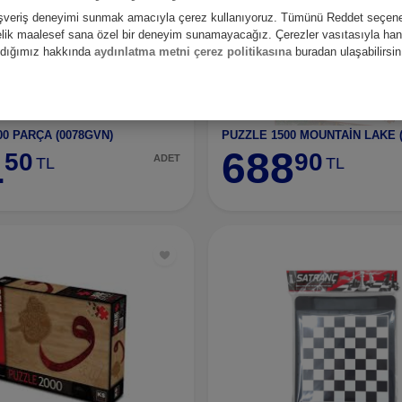
alışveriş deneyimi sunmak amacıyla çerez kullanıyoruz. Tümünü Reddet seçene
nelik maalesef sana özel bir deneyim sunamayacağız. Çerezler vasıtasıyla hangi
andığımız hakkında
aydınlatma metni çerez politikasına
buradan ulaşabilirsin
00 PARÇA (0078GVN)
PUZZLE 1500 MOUNTAİN LAKE (
1
688
50
90
ADET
TL
TL