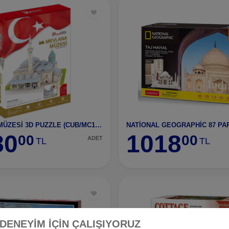
MEVLANA MÜZESİ 3D PUZZLE (CUB/MC186H)
80
1018
00
00
ADET
TL
TL
 DENEYİM İÇİN ÇALIŞIYORUZ