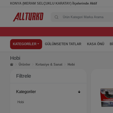
KONYA (MERAM SELÇUKLU KARATAY)
İlçelerinde Aktif
KATEGORİLER
GÜLÜMSETEN TATLAR
KASA ÖNÜ
B
Hobi
Ürünler
Kırtasiye & Sanat
Hobi
Filtrele
Kategoriler
Hobi