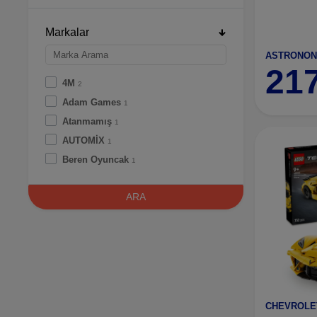
Markalar
ASTRONONİ
21
4M
2
Adam Games
1
Atanmamış
1
AUTOMİX
1
Beren Oyuncak
1
Cubic Fun
1
ARA
Ks Games
4
LEGO
7
National Geographic
1
ONAY
1
REVELL
1
Rising Sports
1
SUNMAN
1