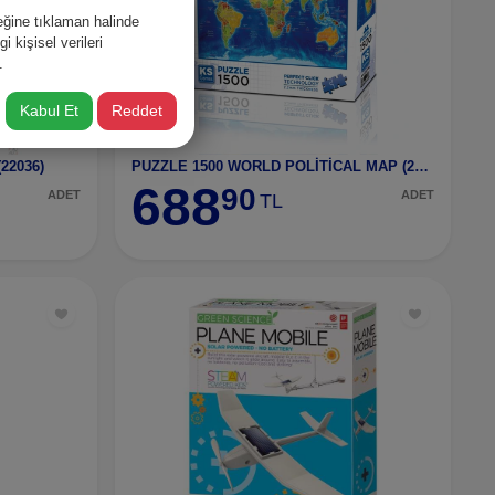
ğine tıklaman halinde
 kişisel verileri
.
Kabul Et
Reddet
22036)
PUZZLE 1500 WORLD POLİTİCAL MAP (22043)
688
90
ADET
ADET
TL