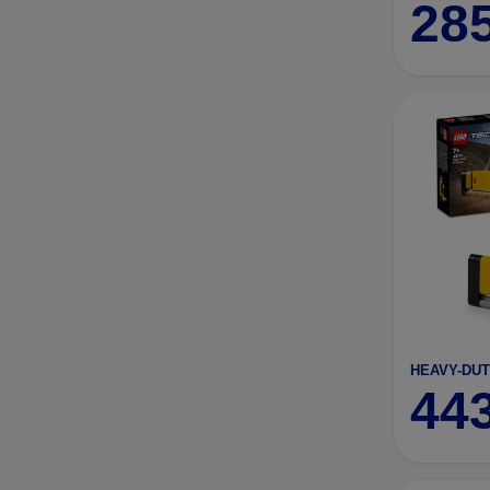
28
HEAVY-DUT
44