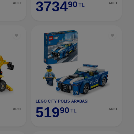
3734
90
ADET
ADET
TL
LEGO CİTY POLİS ARABASI
519
90
ADET
ADET
TL