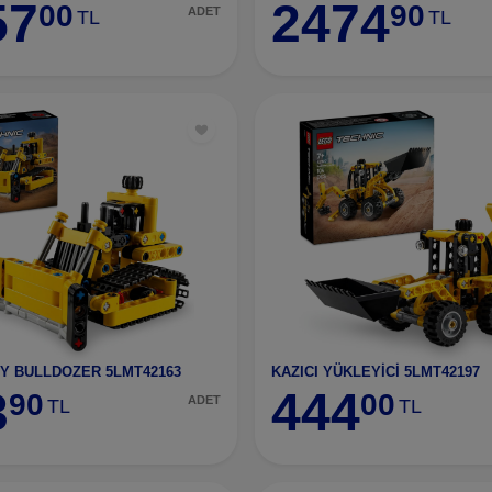
57
2474
00
90
ADET
TL
TL
Y BULLDOZER 5LMT42163
KAZICI YÜKLEYİCİ 5LMT42197
3
444
90
00
ADET
TL
TL