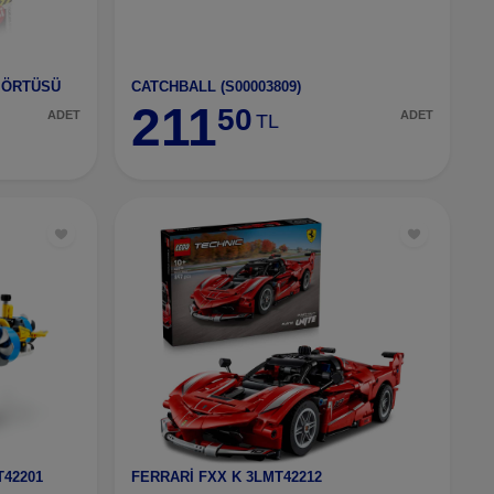
N ÖRTÜSÜ
CATCHBALL (S00003809)
211
50
ADET
ADET
TL
T42201
FERRARİ FXX K 3LMT42212