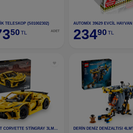
K TELESKOP (S01002302)
AUTOMİX 39629 EVCİL HAYVA
73
234
50
90
ADET
TL
TL
CHEVROLET CORVETTE STİNGRAY 3LMT42205
DERİN DENİZ DENİZALTISI 4LM