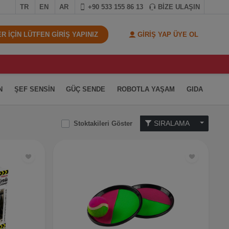
TR
EN
AR
+90 533 155 86 13
BİZE ULAŞIN
 İÇİN LÜTFEN GİRİŞ YAPINIZ
GİRİŞ YAP ÜYE OL
N
ŞEF SENSİN
GÜÇ SENDE
ROBOTLA YAŞAM
GIDA
SIRALAMA
Stoktakileri Göster