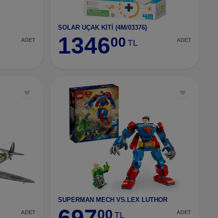
SOLAR UÇAK KİTİ (4M/03376)
1346
00
ADET
ADET
TL
SUPERMAN MECH VS.LEX LUTHOR
697
00
ADET
ADET
TL