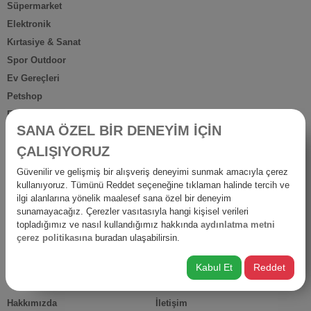
Süpermarket
Elektronik
Kırtasiye & Sanat
Spor Outdoor
Ev Gereçleri
Petshop
Ev Dışı Tüketim
SANA ÖZEL BİR DENEYİM İÇİN
Kişisel Bakım
ÇALIŞIYORUZ
Anne Bebek
İş Yerine Özel
Güvenilir ve gelişmiş bir alışveriş deneyimi sunmak amacıyla çerez
kullanıyoruz. Tümünü Reddet seçeneğine tıklaman halinde tercih ve
Oto-Yapı-Bahçe
ilgi alanlarına yönelik maalesef sana özel bir deneyim
Hediyelik Ürünler
sunamayacağız. Çerezler vasıtasıyla hangi kişisel verileri
Diğer Ürünler
topladığımız ve nasıl kullandığımız hakkında
aydınlatma metni
çerez politikasına
buradan ulaşabilirsin.
İsraf
Kabul Et
Reddet
HIZLI ERİŞİM
Hakkımızda
İletişim