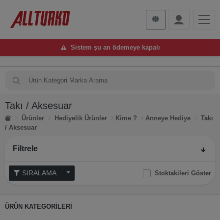
Sistem şu an ödemeye kapalı
Takı / Aksesuar
Ürünler
Hediyelik Ürünler
Kime ?
Anneye Hediye
Takı
/ Aksesuar
Filtrele
SIRALAMA
Stoktakileri Göster
ÜRÜN KATEGORİLERİ