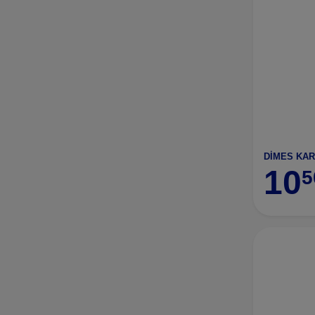
DİMES KAR
10
5