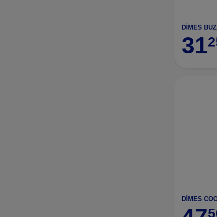
DİMES BUZ
31
2
DİMES COO
47
5