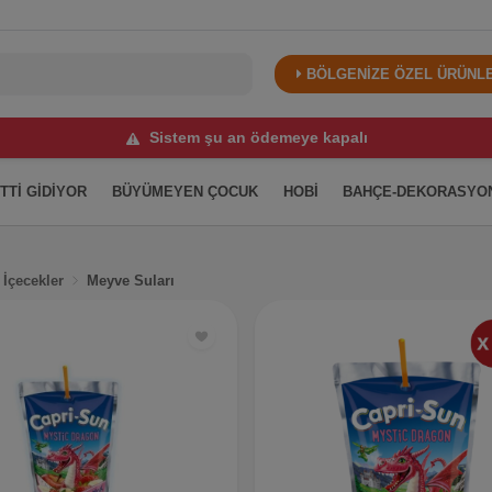
BÖLGENİZE ÖZEL ÜRÜNLER
Sistem şu an ödemeye kapalı
İTTİ GİDİYOR
BÜYÜMEYEN ÇOCUK
HOBİ
BAHÇE-DEKORASYO
 İçecekler
Meyve Suları