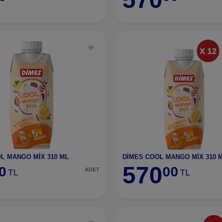
L MANGO MİX 310 ML
DİMES COOL MANGO MİX 310 M
570
0
00
ADET
TL
TL