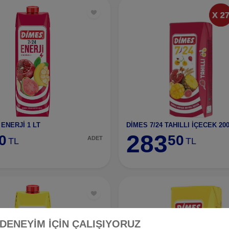
 ENERJİ 1 LT
283
0
50
ADET
TL
TL
 DENEYİM İÇİN ÇALIŞIYORUZ