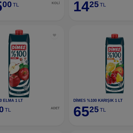
5
14
00
25
KOLİ
TL
TL
0 ELMA 1 LT
DİMES %100 KARIŞIK 1 LT
65
0
25
ADET
TL
TL