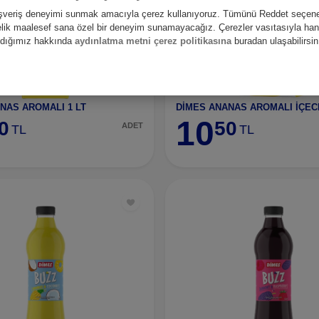
alışveriş deneyimi sunmak amacıyla çerez kullanıyoruz. Tümünü Reddet seçene
nelik maalesef sana özel bir deneyim sunamayacağız. Çerezler vasıtasıyla hangi
andığımız hakkında
aydınlatma metni çerez politikasına
buradan ulaşabilirsin
NAS AROMALI 1 LT
DİMES ANANAS AROMALI İÇEC
10
0
50
ADET
TL
TL