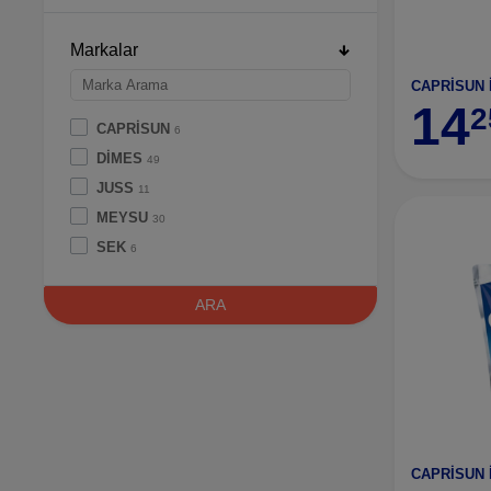
Markalar
CAPRİSUN
14
2
CAPRİSUN
6
DİMES
49
JUSS
11
MEYSU
30
SEK
6
TAMEK
10
ARA
THANK
3
TORKU
2
CAPRİSUN 