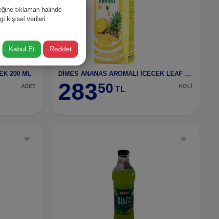
ğine tıklaman halinde
 kişisel verileri
.
Kabul Et
Reddet
EK 200 ML
DİMES ANANAS AROMALI İÇECEK LEAF 200 ML 27 ADET
283
50
ADET
KOLİ
TL