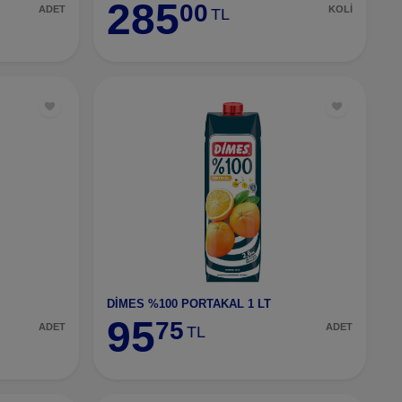
285
00
ADET
KOLİ
TL
DİMES %100 PORTAKAL 1 LT
95
75
ADET
ADET
TL