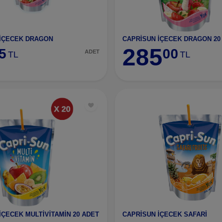
 İÇECEK DRAGON
CAPRİSUN İÇECEK DRAGON 20
285
5
00
ADET
TL
TL
İÇECEK MULTİVİTAMİN 20 ADET
CAPRİSUN İÇECEK SAFARİ