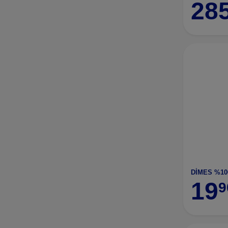
28
DİMES %10
19
9