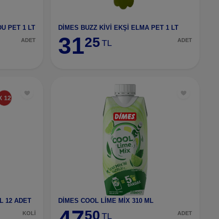
U PET 1 LT
DİMES BUZZ KİVİ EKŞİ ELMA PET 1 LT
31
25
ADET
ADET
TL
L 12 ADET
DİMES COOL LİME MİX 310 ML
47
50
KOLİ
ADET
TL