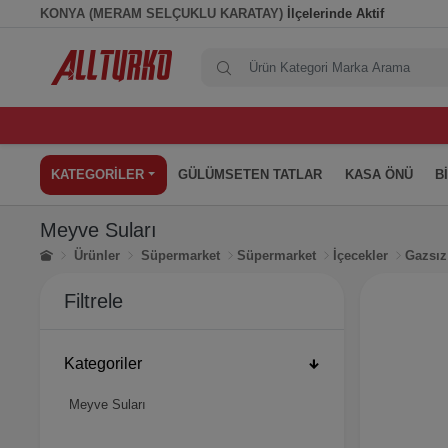
KONYA (MERAM SELÇUKLU KARATAY)
İlçelerinde Aktif
KATEGORİLER
GÜLÜMSETEN TATLAR
KASA ÖNÜ
B
Meyve Suları
Ürünler
Süpermarket
Süpermarket
İçecekler
Gazsız
Filtrele
Kategoriler
Meyve Suları