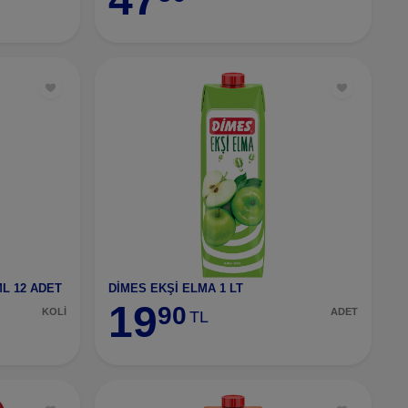
L 12 ADET
DİMES EKŞİ ELMA 1 LT
19
90
KOLİ
ADET
TL