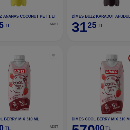
Z ANANAS COCONUT PET 1 LT
DİMES BUZZ KARADUT AHUDUD
31
5
25
ADET
TL
TL
L BERRY MİX 310 ML
DİMES COOL BERRY MİX 310 M
570
0
00
ADET
TL
TL