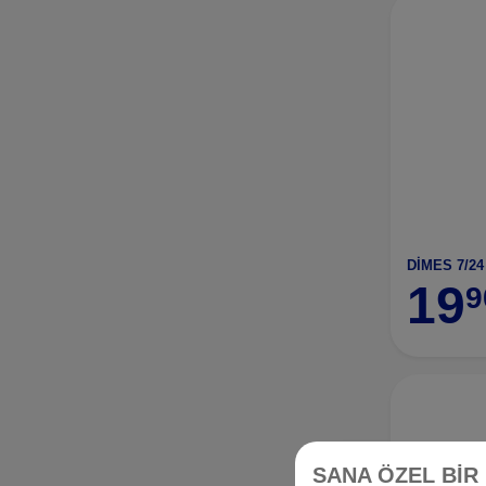
DİMES 7/24
19
9
SANA ÖZEL BİR