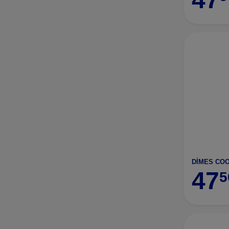
DİMES COO
47
5