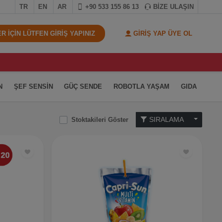
TR
EN
AR
+90 533 155 86 13
BİZE ULAŞIN
 İÇİN LÜTFEN GİRİŞ YAPINIZ
GİRİŞ YAP ÜYE OL
N
ŞEF SENSİN
GÜÇ SENDE
ROBOTLA YAŞAM
GIDA
SIRALAMA
Stoktakileri Göster