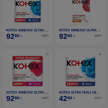
KOTEX ANNE/KIZ ULTRA GECE 16 LI
KOTEX ANNE/KIZ ULTRA NORMAL 24 LÜ
92
92
90
90
ADET
ADET
TL
TL
KOTEX ANNE/KIZ ULTRA UZUN 18 Li
KOTEX ULTRA TEKLİ GECE 6 LI
92
42
90
90
ADET
ADET
TL
TL