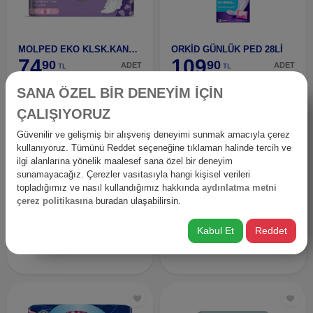
MOLPED EKO KLSK.KANATU UZUN 16 U
ORKİD GÜNLÜK PED 28Lİ
74
109
90
90
ADET
ADET
TL
TL
SANA ÖZEL BİR DENEYİM İÇİN
ÇALIŞIYORUZ
Güvenilir ve gelişmiş bir alışveriş deneyimi sunmak amacıyla çerez
kullanıyoruz. Tümünü Reddet seçeneğine tıklaman halinde tercih ve
ilgi alanlarına yönelik maalesef sana özel bir deneyim
sunamayacağız. Çerezler vasıtasıyla hangi kişisel verileri
topladığımız ve nasıl kullandığımız hakkında
aydınlatma metni
çerez politikasına
buradan ulaşabilirsin.
ORKİD ULTRA TEKLİ GECE 6LI
ORKİD ULTRA TEKLİ NORMAL 8Lİ
Kabul Et
Reddet
38
38
90
90
ADET
ADET
TL
TL