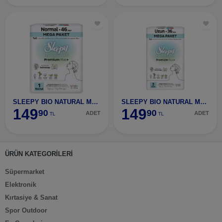
SLEEPY BIO NATURAL MEGA NORMAL 46LI
SLEEPY BIO NATURAL MEGA UZUN 36LI
149
149
90
90
ADET
ADET
TL
TL
ÜRÜN KATEGORİLERİ
Süpermarket
Elektronik
Kırtasiye & Sanat
Spor Outdoor