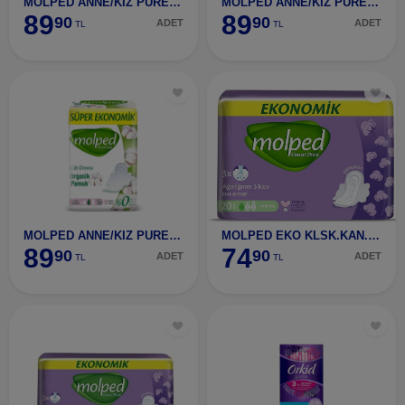
MOLPED ANNE/KIZ PURE SOFT GECE 16 LI
MOLPED ANNE/KIZ PURE SOFT NORMAL24 LÜ
89
89
90
90
ADET
ADET
TL
TL
MOLPED ANNE/KIZ PURE SOFT UZUN 18 Lİ
MOLPED EKO KLSK.KAN.NORMAL 20 Li
89
74
90
90
ADET
ADET
TL
TL