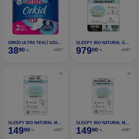
ORKİD ULTRA TEKLİ UZUN 7 Lİ
SLEEPY BIO NATURAL GROSS XXL 100 ADET
38
979
90
00
ADET
ADET
TL
TL
SLEEPY BIO NATURAL MEGA GECE
SLEEPY BIO NATURAL MEGA GECE EXTRA
149
149
90
90
ADET
ADET
TL
TL