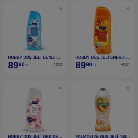
HOBBY DUŞ JELİ DENİZ MİNERAL 500 ML
HOBBY DUŞ JELİ ENERJİ VEREN MEYVE 500ML
89
89
90
90
ADET
ADET
TL
TL
HOBBY DUŞ JELİ ORKİDE 500 ML
PALMOLIVE DUŞ JELİ 450 MLŞEFTALİ