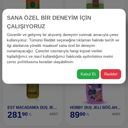
SANA ÖZEL BİR DENEYİM İÇİN
ÇALIŞIYORUZ
EST ARGAN YAĞLI DUŞ JELİ 600 ML
EST HİNDİSTAN CEVİZ SÜTLÜ DUŞ JELİ 600 ML
Güvenilir ve gelişmiş bir alışveriş deneyimi sunmak amacıyla çerez
281
280
90
90
kullanıyoruz. Tümünü Reddet seçeneğine tıklaman halinde tercih ve
ADET
ADET
TL
TL
ilgi alanlarına yönelik maalesef sana özel bir deneyim
sunamayacağız. Çerezler vasıtasıyla hangi kişisel verileri
topladığımız ve nasıl kullandığımız hakkında
aydınlatma metni
çerez politikasına
buradan ulaşabilirsin.
Kabul Et
Reddet
EST MACADAMİA DUŞ JELİ 600 ML
HOBBY DUŞ JELİ BÖĞ.AHU.CANL.MYV 500 ML
281
89
90
90
ADET
ADET
TL
TL