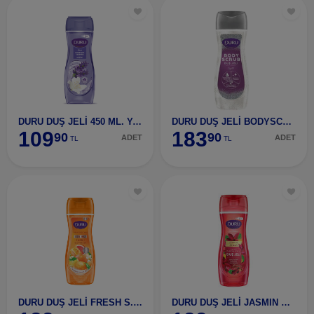
DURU DUŞ JELİ 450 ML. YASEMİN- LAVANTA
DURU DUŞ JELİ BODYSCRUB CRYSTAL 450 ML
109
183
90
90
ADET
ADET
TL
TL
DURU DUŞ JELİ FRESH S.ENERJ.BOMBASI 450 ML
DURU DUŞ JELİ JASMIN AMBER 450 ML