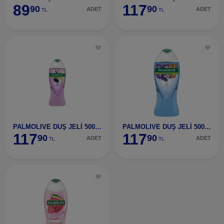
89
117
90
90
ADET
ADET
TL
TL
PALMOLIVE DUŞ JELİ 500 MLBÖĞÜRTLEN)
PALMOLIVE DUŞ JELİ 500 MLLAVANTA
117
117
90
90
ADET
ADET
TL
TL