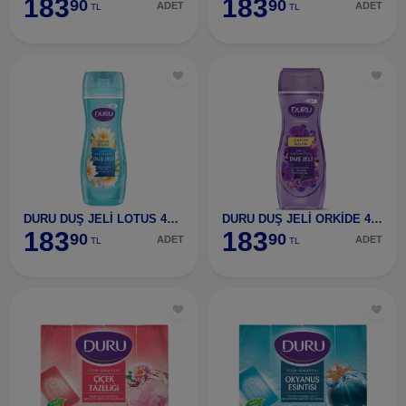
183
183
90
90
ADET
ADET
TL
TL
DURU DUŞ JELİ LOTUS 450 ML
DURU DUŞ JELİ ORKİDE 450 ML
183
183
90
90
ADET
ADET
TL
TL