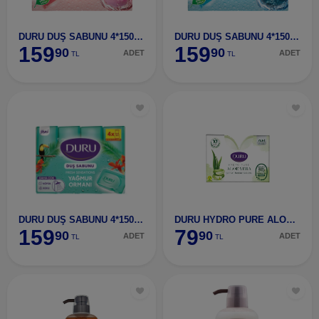
DURU DUŞ SABUNU 4*150 GR ÇİÇEK
DURU DUŞ SABUNU 4*150 GR OKYANUS
159
159
90
90
ADET
ADET
TL
TL
DURU DUŞ SABUNU 4*150 GR.YAĞMUR
DURU HYDRO PURE ALOEVARA(135*2)
159
79
90
90
ADET
ADET
TL
TL