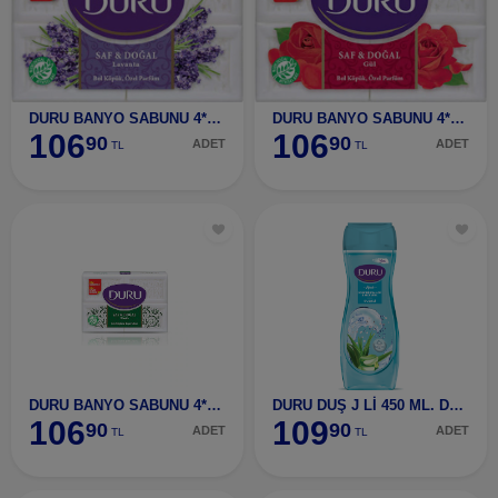
DURU BANYO SABUNU 4*150 GR. LAVANTA
DURU BANYO SABUNU 4*150 GR. GÜL*
106
106
90
90
ADET
ADET
TL
TL
DURU BANYO SABUNU 4*150 GR.KLASIK *
DURU DUŞ J Lİ 450 ML. DENİZ MINARELLER
106
109
90
90
ADET
ADET
TL
TL