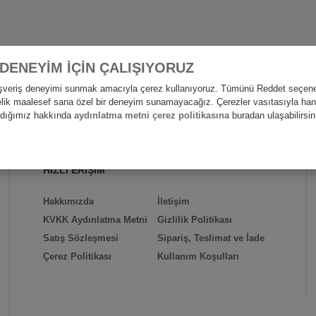
 DENEYİM İÇİN ÇALIŞIYORUZ
alışveriş deneyimi sunmak amacıyla çerez kullanıyoruz. Tümünü Reddet seçene
nelik maalesef sana özel bir deneyim sunamayacağız. Çerezler vasıtasıyla hangi
andığımız hakkında
aydınlatma metni çerez politikasına
buradan ulaşabilirsin
HIZLI ERİŞİM
Hakkımızda
İletişim
KVKK Aydınlatma Metni
Gizlilik Politikası
Satış Sözleşmesi
Sipariş, Teslimat ve İade
Çerez Politikası
Kullanım Koşulları