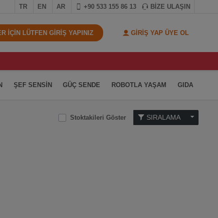
TR
EN
AR
+90 533 155 86 13
BİZE ULAŞIN
 İÇİN LÜTFEN GİRİŞ YAPINIZ
GİRİŞ YAP ÜYE OL
N
ŞEF SENSİN
GÜÇ SENDE
ROBOTLA YAŞAM
GIDA
SIRALAMA
Stoktakileri Göster