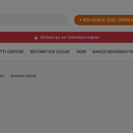
BÖLGENİZE ÖZEL ÜRÜNLER
Sistem şu an ödemeye kapalı
İTTİ GİDİYOR
BÜYÜMEYEN ÇOCUK
HOBİ
BAHÇE-DEKORASYO
ler
Anneler Günü