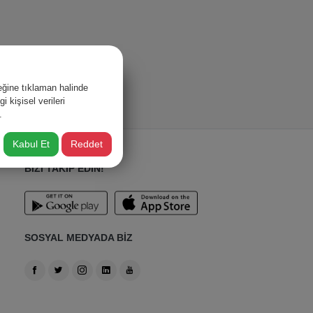
ğine tıklaman halinde
 kişisel verileri
.
Kabul Et
Reddet
BİZİ TAKİP EDİN!
SOSYAL MEDYADA BİZ