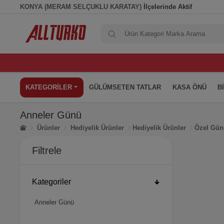
KONYA (MERAM SELÇUKLU KARATAY)
İlçelerinde Aktif
KATEGORİLER
GÜLÜMSETEN TATLAR
KASA ÖNÜ
B
Anneler Günü
Ürünler
Hediyelik Ürünler
Hediyelik Ürünler
Özel Gün
Filtrele
Kategoriler
Anneler Günü