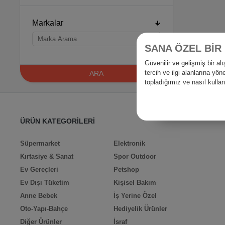
Markalar
SANA ÖZEL BİR
Güvenilir ve gelişmiş bir 
tercih ve ilgi alanlarına yö
ARA
topladığımız ve nasıl kull
ÜRÜN KATEGORİLERİ
Süpermarket
Elektronik
Kırtasiye & Sanat
Spor Outdoor
Ev Gereçleri
Petshop
Ev Dışı Tüketim
Kişisel Bakım
Anne Bebek
İş Yerine Özel
Oto-Yapı-Bahçe
Hediyelik Ürünler
Diğer Ürünler
İsraf