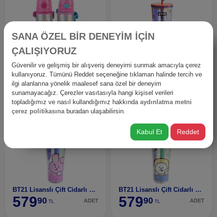
SANA ÖZEL BİR DENEYİM İÇİN
ÇALIŞIYORUZ
BARBIE B-ALM-500 ALÜMİNYUM MATARA
BT21 Lisanslı Çift Cidarlı Pipetli Şişe (800ml) -
Güvenilir ve gelişmiş bir alışveriş deneyimi sunmak amacıyla çerez
339
579
kullanıyoruz. Tümünü Reddet seçeneğine tıklaman halinde tercih ve
90
90
ADET
ADET
TL
TL
ilgi alanlarına yönelik maalesef sana özel bir deneyim
sunamayacağız. Çerezler vasıtasıyla hangi kişisel verileri
topladığımız ve nasıl kullandığımız hakkında
aydınlatma metni
çerez politikasına
buradan ulaşabilirsin.
Kabul Et
Reddet
BT21 Lisanslı Çift Cidarlı Pipetli Şişe (800ml) -
BT21 Lisanslı Çift Cidarlı Pipetli Şişe (800ml) -
579
579
90
90
ADET
ADET
TL
TL