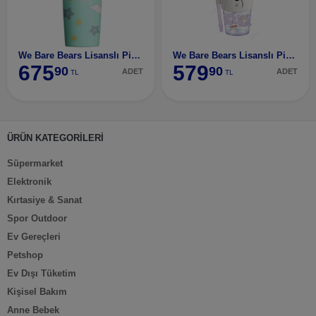
We Bare Bears Lisanslı Pipetli Termos (530Ml) - Pa
We Bare Bears Lisanslı Pipetli ve Kapaklı Simli Pl
675
579
90
90
ADET
ADET
TL
TL
ÜRÜN KATEGORİLERİ
Süpermarket
Elektronik
Kırtasiye & Sanat
Spor Outdoor
Ev Gereçleri
Petshop
Ev Dışı Tüketim
Kişisel Bakım
Anne Bebek