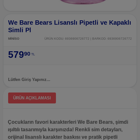
We Bare Bears Lisanslı Pipetli ve Kapaklı
Simli Pl
MİNİSO
ÜRÜN KODU: 6936906726772 | BARKOD: 6936906726772
579
90
TL
Lütfen Giriş Yapınız...
ÜRÜN AÇIKLAMASI
Çocukların favori karakterleri We Bare Bears
, şimdi
ışıltılı tasarımıyla karşınızda! Renkli sim detayları,
orijinal lisanslı karakter baskısı ve pratik pipetli