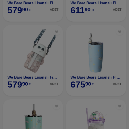
We Bare Bears Lisanslı Figür Plastik Suluk (600ml)
We Bare Bears Lisanslı Figür Plastik Suluk (600ml)
579
611
90
90
ADET
ADET
TL
TL
We Bare Bears Lisanslı Figür Plastik Suluk (600ml)
We Bare Bears Lisanslı Pipetli Termos (530Ml) - Ku
579
675
90
90
ADET
ADET
TL
TL