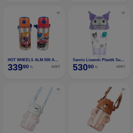
HOT WHEELS ALM-500 ALÜMİNYUM MATARA
Sanrio Lisanslı Plastik Suluk (320Ml) - Kuromi - M
339
530
90
90
ADET
ADET
TL
TL