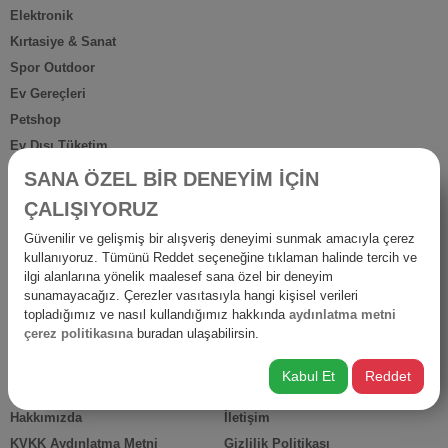
Elektronik
Kırtasiye & Sanat
Spor Outdoor
Ev Gereçleri
Petshop
Ev Dışı Tüketim
Kişisel Bakım
SANA ÖZEL BİR DENEYİM İÇİN
Anne Bebek
ÇALIŞIYORUZ
İş Yerine Özel
Güvenilir ve gelişmiş bir alışveriş deneyimi sunmak amacıyla çerez
Oto-Yapı-Bahçe
kullanıyoruz. Tümünü Reddet seçeneğine tıklaman halinde tercih ve
Hediyelik Ürünler
ilgi alanlarına yönelik maalesef sana özel bir deneyim
sunamayacağız. Çerezler vasıtasıyla hangi kişisel verileri
Diğer Ürünler
topladığımız ve nasıl kullandığımız hakkında
aydınlatma metni
İsraf
çerez politikasına
buradan ulaşabilirsin.
Kabul Et
Reddet
HIZLI ERİŞİM
Hakkımızda
İletişim
KVKK Aydınlatma Metni
Gizlilik Politikası