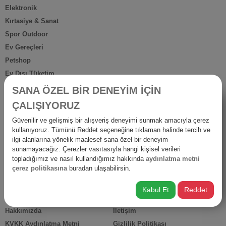
Elektronik
Kırtasiye & Sanat
Spor Outdoor
Ev Gereçleri
Petshop
Ev Dışı Tüketim
Kişisel Bakım
SANA ÖZEL BİR DENEYİM İÇİN
Anne Bebek
ÇALIŞIYORUZ
İş Yerine Özel
Güvenilir ve gelişmiş bir alışveriş deneyimi sunmak amacıyla çerez
Oto-Yapı-Bahçe
kullanıyoruz. Tümünü Reddet seçeneğine tıklaman halinde tercih ve
Hediyelik Ürünler
ilgi alanlarına yönelik maalesef sana özel bir deneyim
sunamayacağız. Çerezler vasıtasıyla hangi kişisel verileri
Diğer Ürünler
topladığımız ve nasıl kullandığımız hakkında
aydınlatma metni
İsraf
çerez politikasına
buradan ulaşabilirsin.
Kabul Et
Reddet
HIZLI ERİŞİM
Hakkımızda
İletişim
KVKK Aydınlatma Metni
Gizlilik Politikası