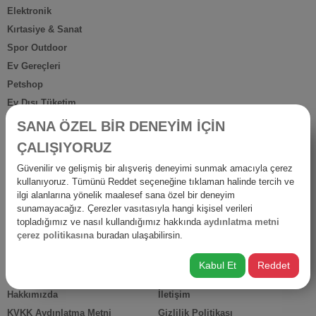
Elektronik
Kırtasiye & Sanat
Spor Outdoor
Ev Gereçleri
Petshop
Ev Dışı Tüketim
Kişisel Bakım
SANA ÖZEL BİR DENEYİM İÇİN
Anne Bebek
ÇALIŞIYORUZ
İş Yerine Özel
Güvenilir ve gelişmiş bir alışveriş deneyimi sunmak amacıyla çerez
Oto-Yapı-Bahçe
kullanıyoruz. Tümünü Reddet seçeneğine tıklaman halinde tercih ve
Hediyelik Ürünler
ilgi alanlarına yönelik maalesef sana özel bir deneyim
sunamayacağız. Çerezler vasıtasıyla hangi kişisel verileri
Diğer Ürünler
topladığımız ve nasıl kullandığımız hakkında
aydınlatma metni
İsraf
çerez politikasına
buradan ulaşabilirsin.
Kabul Et
Reddet
HIZLI ERİŞİM
Hakkımızda
İletişim
KVKK Aydınlatma Metni
Gizlilik Politikası