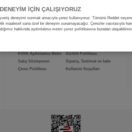
 DENEYİM İÇİN ÇALIŞIYORUZ
alışveriş deneyimi sunmak amacıyla çerez kullanıyoruz. Tümünü Reddet seçene
nelik maalesef sana özel bir deneyim sunamayacağız. Çerezler vasıtasıyla hangi
andığımız hakkında
aydınlatma metni çerez politikasına
buradan ulaşabilirsin
HIZLI ERİŞİM
Hakkımızda
İletişim
KVKK Aydınlatma Metni
Gizlilik Politikası
Satış Sözleşmesi
Sipariş, Teslimat ve İade
Çerez Politikası
Kullanım Koşulları