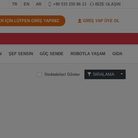
TR
EN
AR
+90 533 155 86 13
BİZE ULAŞIN
 İÇİN LÜTFEN GİRİŞ YAPINIZ
GİRİŞ YAP ÜYE OL
N
ŞEF SENSİN
GÜÇ SENDE
ROBOTLA YAŞAM
GIDA
SIRALAMA
Stoktakileri Göster