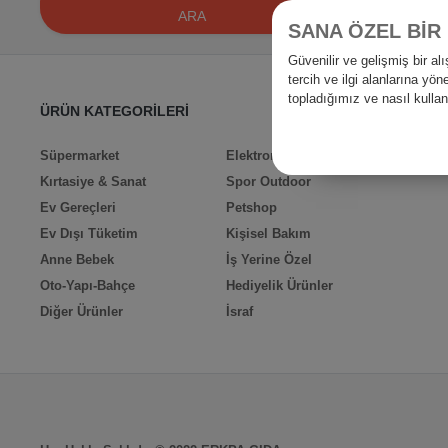
ARA
SANA ÖZEL BİR
Güvenilir ve gelişmiş bir 
tercih ve ilgi alanlarına yö
topladığımız ve nasıl kull
ÜRÜN KATEGORİLERİ
Süpermarket
Elektronik
Kırtasiye & Sanat
Spor Outdoor
Ev Gereçleri
Petshop
Ev Dışı Tüketim
Kişisel Bakım
Anne Bebek
İş Yerine Özel
Oto-Yapı-Bahçe
Hediyelik Ürünler
Diğer Ürünler
İsraf