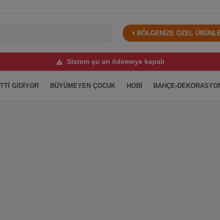
BÖLGENİZE ÖZEL ÜRÜNLER
Sistem şu an ödemeye kapalı
İTTİ GİDİYOR
BÜYÜMEYEN ÇOCUK
HOBİ
BAHÇE-DEKORASYO