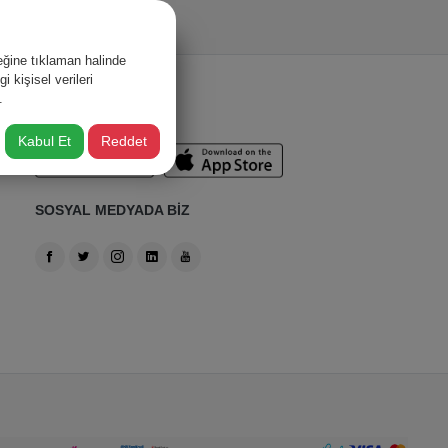
ğine tıklaman halinde
 kişisel verileri
.
BİZİ TAKİP EDİN!
Kabul Et
Reddet
SOSYAL MEDYADA BİZ