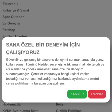
Elektronik
Kırtasiye & Sanat
Spor Outdoor
Ev Gereçleri
Petshop
Ev Dışı Tüketim
Kişisel Bakım
SANA ÖZEL BİR DENEYİM İÇİN
Anne Bebek
ÇALIŞIYORUZ
İş Yerine Özel
Güvenilir ve gelişmiş bir alışveriş deneyimi sunmak amacıyla çerez
Oto-Yapı-Bahçe
kullanıyoruz. Tümünü Reddet seçeneğine tıklaman halinde tercih ve
Hediyelik Ürünler
ilgi alanlarına yönelik maalesef sana özel bir deneyim
sunamayacağız. Çerezler vasıtasıyla hangi kişisel verileri
Diğer Ürünler
topladığımız ve nasıl kullandığımız hakkında
aydınlatma metni
İsraf
çerez politikasına
buradan ulaşabilirsin.
Kabul Et
Reddet
HIZLI ERİŞİM
Hakkımızda
İletişim
KVKK Aydınlatma Metni
Gizlilik Politikası