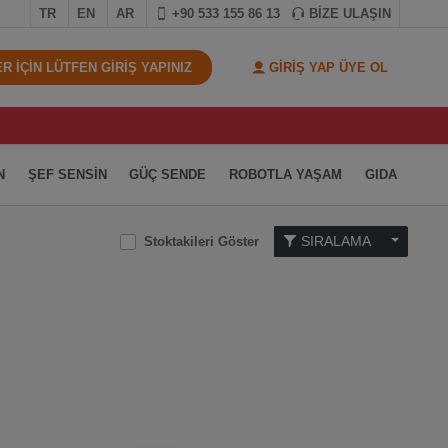
TR
EN
AR
+90 533 155 86 13
BİZE ULAŞIN
 İÇİN LÜTFEN GİRİŞ YAPINIZ
GİRİŞ YAP ÜYE OL
N
ŞEF SENSİN
GÜÇ SENDE
ROBOTLA YAŞAM
GIDA
SIRALAMA
Stoktakileri Göster