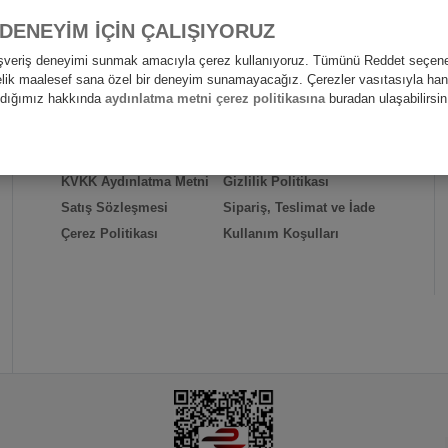
 DENEYİM İÇİN ÇALIŞIYORUZ
alışveriş deneyimi sunmak amacıyla çerez kullanıyoruz. Tümünü Reddet seçene
nelik maalesef sana özel bir deneyim sunamayacağız. Çerezler vasıtasıyla hangi
andığımız hakkında
aydınlatma metni çerez politikasına
buradan ulaşabilirsin
HIZLI ERİŞİM
Hakkımızda
İletişim
KVKK Aydınlatma Metni
Gizlilik Politikası
Satış Sözleşmesi
Sipariş, Teslimat ve İade
Çerez Politikası
Kullanım Koşulları