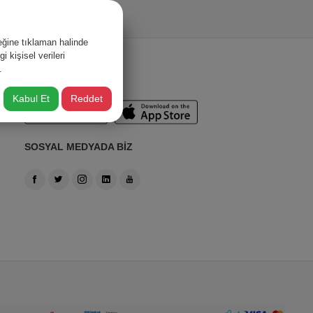
ğine tıklaman halinde
 kişisel verileri
.
BİZİ TAKİP EDİN!
Kabul Et
Reddet
SOSYAL MEDYADA BİZ