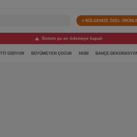
BÖLGENİZE ÖZEL ÜRÜNLER
Sistem şu an ödemeye kapalı
İTTİ GİDİYOR
BÜYÜMEYEN ÇOCUK
HOBİ
BAHÇE-DEKORASYO