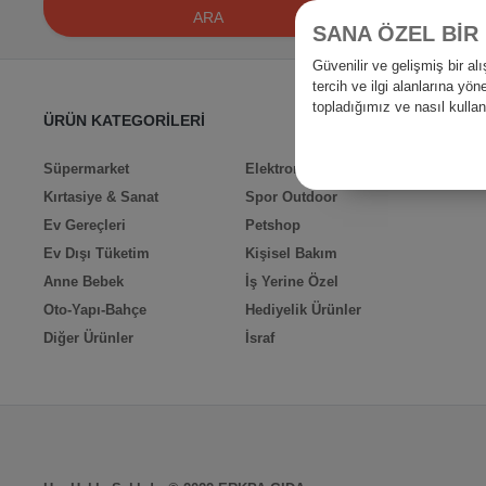
ARA
SANA ÖZEL BİR
Güvenilir ve gelişmiş bir 
tercih ve ilgi alanlarına yö
topladığımız ve nasıl kull
ÜRÜN KATEGORİLERİ
Süpermarket
Elektronik
Kırtasiye & Sanat
Spor Outdoor
Ev Gereçleri
Petshop
Ev Dışı Tüketim
Kişisel Bakım
Anne Bebek
İş Yerine Özel
Oto-Yapı-Bahçe
Hediyelik Ürünler
Diğer Ürünler
İsraf