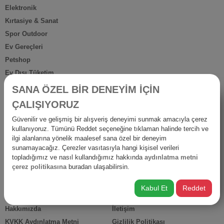
Elektronik
Kırtasiye & Sanat
Spor Outdoor
Ev Gereçleri
Petshop
Ev Dışı Tüketim
Kişisel Bakım
SANA ÖZEL BİR DENEYİM İÇİN
Anne Bebek
ÇALIŞIYORUZ
İş Yerine Özel
Güvenilir ve gelişmiş bir alışveriş deneyimi sunmak amacıyla çerez
Oto-Yapı-Bahçe
kullanıyoruz. Tümünü Reddet seçeneğine tıklaman halinde tercih ve
Hediyelik Ürünler
ilgi alanlarına yönelik maalesef sana özel bir deneyim
sunamayacağız. Çerezler vasıtasıyla hangi kişisel verileri
Diğer Ürünler
topladığımız ve nasıl kullandığımız hakkında
aydınlatma metni
İsraf
çerez politikasına
buradan ulaşabilirsin.
Kabul Et
Reddet
HIZLI ERİŞİM
Hakkımızda
İletişim
KVKK Aydınlatma Metni
Gizlilik Politikası